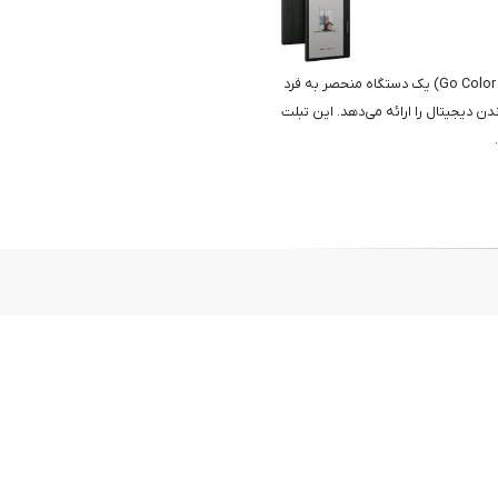
تبلت Boox 7" Go Color E-Ink Tablet (تبلت Boox 7 اینچ Go Color E-Ink) یک دستگاه منحصر به فرد
ه‌ای متفاوت از خواندن دیجیتال را ارائه می‌دهد. این تبلت