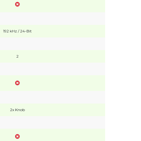
192 kHz / 24-Bit
2
2x Knob