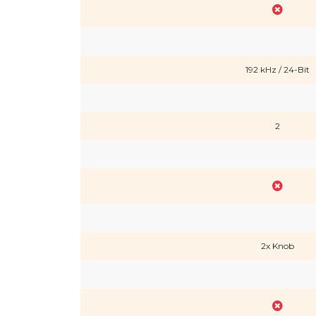
192 kHz / 24-Bit
2
2x Knob