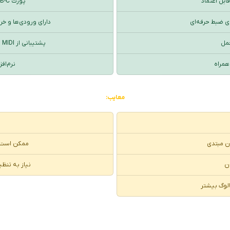
پورت USB-C برای ارتباط سریع‌تر و پایدارتر
ای ضبط حرفه‌ای
دارای ورودی‌ها و خ
حمل
پشتیبانی از MIDI برای اتصال ابزارهای موسیقی الکترونیک
 همراه
نرم‌اف
معایب:
ران مبتدی
ممکن است ب
ن
نیاز به تنظی
الوگ بیشتر