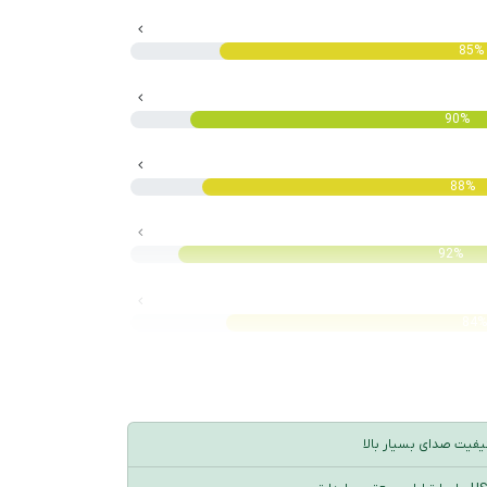
85%
90%
88%
92%
84
یفیت صدای بسیار بالا