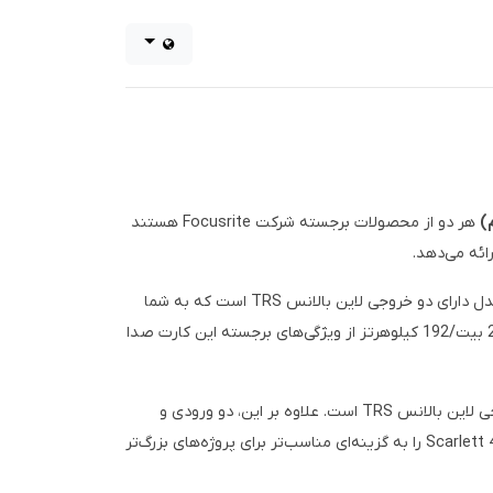
هر دو از محصولات برجسته شرکت Focusrite هستند
دارای دو ورودی ترکیبی XLR/TRS است که امکان اتصال میکروفون و سازهای مختلف را فراهم می‌کند. این مدل دارای دو خروجی لاین بالانس TRS است که به شما
اجازه می‌دهد تا به اسپیکرهای مانیتورینگ متصل شوید. همچنین، پری‌امپ‌های میکروفون با کیفیت بالا و توانایی ضبط با رزولوشن 24 بیت/192 کیلوهرتز از ویژگی‌های برجسته این کارت صدا
قابلیت‌های بیشتری را ارائه می‌دهد. این مدل دارای چهار ورودی ترکیبی XLR/TRS و چهار خروجی لاین بالانس TRS است. علاوه بر این، دو ورودی و
خروجی MIDI نیز در این مدل وجود دارد که امکان اتصال دستگاه‌های MIDI مانند کیبوردها و کنترلرها را فراهم می‌کند. این ویژگی‌ها، Scarlett 4i4 را به گزینه‌ای مناسب‌تر برای پروژه‌های بزرگ‌تر