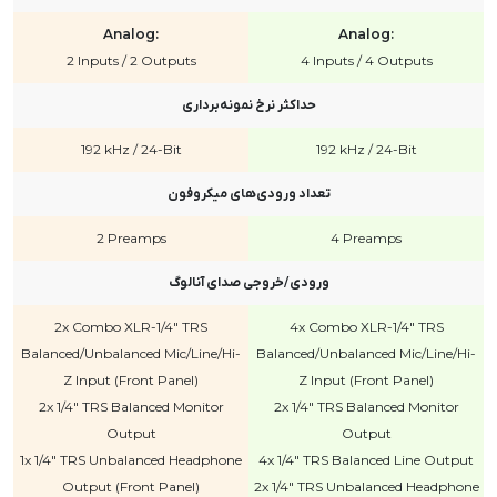
Analog:
Analog:
2 Inputs / 2 Outputs
4 Inputs / 4 Outputs
حداکثر نرخ نمونه‌برداری
192 kHz / 24-Bit
192 kHz / 24-Bit
تعداد ورودی‌های میکروفون
2 Preamps
4 Preamps
ورودی/خروجی صدای آنالوگ
2x Combo XLR-1/4" TRS
4x Combo XLR-1/4" TRS
Balanced/Unbalanced Mic/Line/Hi-
Balanced/Unbalanced Mic/Line/Hi-
Z Input (Front Panel)
Z Input (Front Panel)
2x 1/4" TRS Balanced Monitor
2x 1/4" TRS Balanced Monitor
Output
Output
1x 1/4" TRS Unbalanced Headphone
4x 1/4" TRS Balanced Line Output
Output (Front Panel)
2x 1/4" TRS Unbalanced Headphone