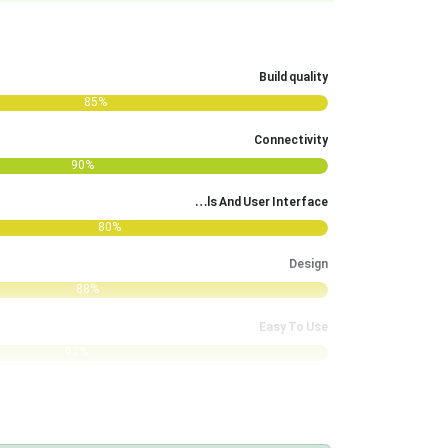
Build quality
85%
Connectivity
90%
Controls And User Interface
80%
Design
88%
Easy To Use
92%