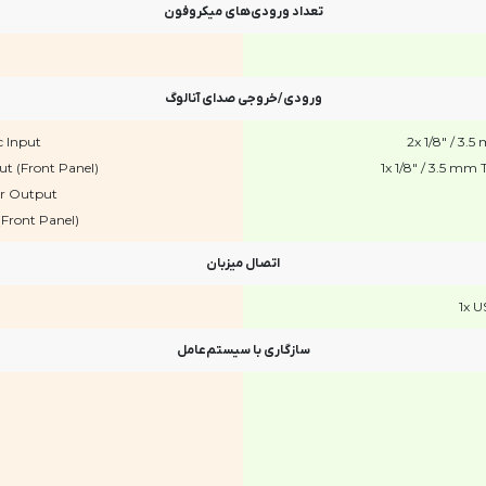
تعداد ورودی‌های میکروفون
ورودی/خروجی صدای آنالوگ
c Input
2x 1/8" / 3.
ut (Front Panel)
1x 1/8" / 3.5 m
or Output
Front Panel)
اتصال میزبان
1x U
سازگاری با سیستم‌عامل