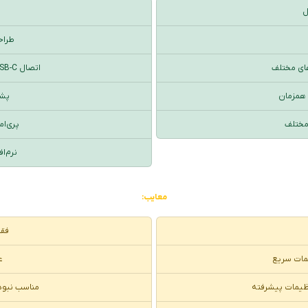
ل
طراح
های مختلف
اتصال USB-C برای سرعت بالا و پایداری بیشتر
 همزمان
پشتیبا
مختلف
پری‌امپ‌
نرم‌ا
معایب:
فقط
یمات سریع
ع
تنظیمات پیشرفته
مناسب نبودن