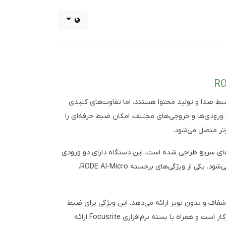
USB-C RODE AI-Mi هر دو ابزارهای بسیار مفیدی برای ضبط صدا و تولید محتوا هستند، اما تفاوت‌های کلیدی
 بالایی را ارائه می‌دهد و با ورودی‌ها و خروجی‌های مختلف، امکان ضبط حرفه‌ای را
 مصاحبه‌های سریع طراحی شده است. این دستگاه دارای دو ورودی
TRS/TRRS است که امکان اتصال میکروفون‌های مختلف را فراهم می‌کند و با استفاده از کابل USB-C به دستگاه‌های مختلف متصل می‌شود. یکی از ویژگی‌های برجسته RODE AI-Micro،
جیتال دقیق، صدایی شفاف و بدون نویز ارائه می‌دهد. این ویژگی برای ضبط
حرفه‌ای موسیقی و پادکست بسیار مهم است. همچنین، این دستگاه با نرم‌افزارهای مختلف DAW مانند Pro Tools و Ableton Live سازگار است و همراه با بسته نرم‌افزاری Focusrite ارائه