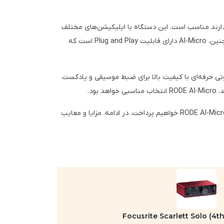
یع و ساده دارند مناسب است. این دستگاه با اپلیکیشن‌های مختلف
موبایل مانند RODE Reporter و RODE Central سازگار است و به کاربران امکان می‌دهد به راحتی و با کیفیت بالا صدا ضبط کنند. همچنین، AI-Micro دارای قابلیت Plug and Play است که
دارد. اگر به دنبال یک رابط صوتی حرفه‌ای با کیفیت بالا برای ضبط موسیقی و پادکست
در این بخش از مقاله، به بررسی و مقایسه مشخصات فنی رابط‌های صوتی Focusrite Scarlett Solo USB-C (نسل چهارم) و RODE AI-Micro USB-C خواهیم پرداخت. در ادامه، مزایا و معایب
Focusrite Scarlett Solo (4t