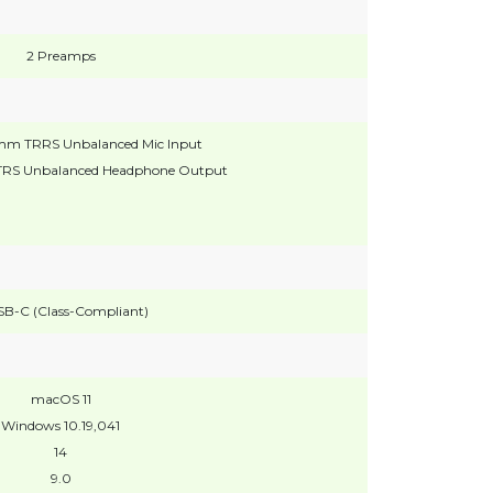
2 Preamps
5 mm TRRS Unbalanced Mic Input
m TRS Unbalanced Headphone Output
SB-C (Class-Compliant)
macOS 11
Windows 10.19,041
14
9.0