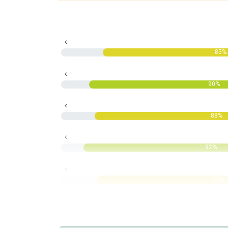
85%
90%
88%
92%
87%