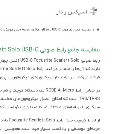
اسپکس رادار
مقایسه جامع رابط صوتی Focusrite Scarlett Solo USB-C (نسل چهارم) با RODE AI-Micro USB-C
مقایسه جامع رابط صوتی Focusrite Scarlett Solo USB-C (نسل چهارم) با RODE AI-Micro USB-C
فراهم می‌کند. این رابط دارای یک ورودی میکروفون با پری‌آمپ Focusrite و یک ورودی ساز است و با استفاده از کابل USB-C به کامپیوتر م
در مقابل، رابط ODE AI-Micro
سازگاری با برنامه‌های مختلف ضبط صدا و ویدئو است که ب
از لحاظ