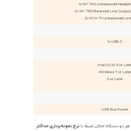
1x 1/4" TRS Unbalanced Headp
2x 1/4" TRS Balanced Line Outpu
2x RCA TS Unbalanced Lin
1x USB-C
macOS 10.11 or Late
Windows 7 or Late
9 or Later
USB Bus Power
نرخ نمونه‌برداری حداکثر