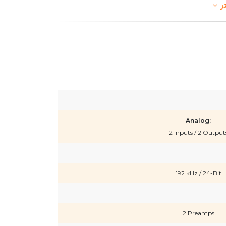
ر
Analog:
2 Inputs / 2 Output
192 kHz / 24-Bit
2 Preamps