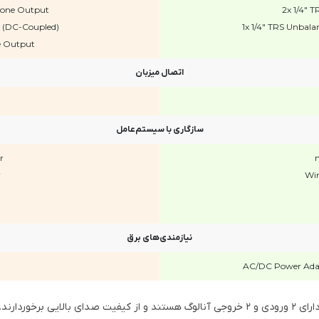
hone Output
2x 1/4" 
t (DC-Coupled)
1x 1/4" TRS Unbal
e Output
اتصال میزبان
سازگاری با سیستم‌عامل
r
m
r
Win
نیازمندی‌های برق
AC/DC Power Adap