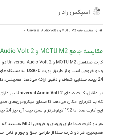
اسپکس رادار
مقایسه جامع MOTU M2 و Universal Audio Volt 2
مقایسه جامع MOTU M2 و Universal Audio Volt 2
کارت صداهای MOTU M2 و Universal Audio Volt 2 دو محصول با کیفیت در حوزه تجهیزات صوتی هستند که هرکدام ویژگی‌های خاص خود را دارند. کارت صدای
و دو خروجی است و از طریق پورت
USB-C
به دستگاه‌های 
24 بیت، صدایی شفاف و دقیق ارائه می‌دهد. همچنین، دارای صفحه نمایش LCD برای نمایش سطح سیگنال‌ها است که به کاربران امکان کنترل دقیق‌تری بر روی صدای خود می‌دهد.
در مقابل، کارت صدای
Universal Audio Volt 2
نیز دارای
که به کاربران امکان می‌دهد تا صدای میکروفون‌های قدیمی
این کارت صدا تا 192 کیلوهرتز و عمق بیت آن نیز 24 بیت است، که کیفیت صدای بسیار بالایی را تضمین می‌کند.
هر دو کارت صدا دارای ورودی و خروجی
MIDI
همچنین، هر دو کارت صدا از طراحی جمع و جور و قابل حمل 