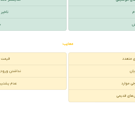
م
تاخیر 
زش
س
معایب:
 متعدد
قیمت نس
یان
نداشتن ورودی‌
خی موارد
عدم پشتیبا
‌های قدیمی