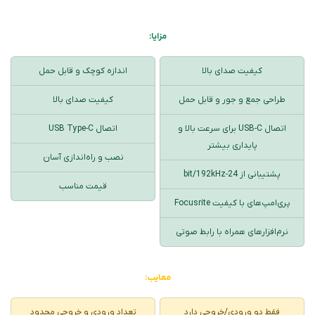
مزایا:
کیفیت صدای بالا
اندازه کوچک و قابل حمل
طراحی جمع و جور و قابل حمل
کیفیت صدای بالا
اتصال USB-C برای سرعت بالا و
اتصال USB Type-C
پایداری بیشتر
نصب و راه‌اندازی آسان
پشتیبانی از 24-bit/192kHz
قیمت مناسب
پری‌امپ‌های با کیفیت Focusrite
نرم‌افزارهای همراه با رابط صوتی
معایب:
فقط دو ورودی/خروجی دارد
تعداد ورودی و خروجی محدود