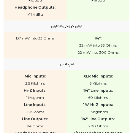
+12 dBu
+16 dBu
Headphone Outputs:
+11.4 dBu
توان خروجی هدفون
137 mW into 33 Ohms
1/4":
32 mW into 33 Ohms
22 mW into 300 Ohms
امپدانس
Mic Inputs:
XLR Mic Inputs:
2.5 Kilohms
3 Kilohms
Hi-Z Inputs:
1/4" Line Inputs:
1 Megohm
60 Kilohms
Line Inputs:
1/4" Hi-Z Inputs:
16 Kilohms
1 Megohms
Line Outputs:
1/4" Line Outputs:
94 Ohms
200 Ohms