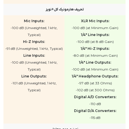
تحریف هارمونیک کل+نویز
Mic Inputs:
XLR Mic Inputs:
-100 dB (Unweighted, 1 kHz,
-100 dB (at Minimum Gain)
Typical)
1/4" Line Inputs:
Hi-Z Inputs:
-100 dB (at 8 dB Gain)
-91 dB (Unweighted, 1 kHz, Typical)
1/4" Hi-Z Inputs:
Line Inputs:
-80 dB (at Minimum Gain)
-100 dB (Unweighted, 1 kHz,
1/4" Line Outputs:
Typical)
-100 dB (at Minimum Gain)
Line Outputs:
1/4" Headphone Outputs:
-101 dB (Unweighted, 1 kHz,
-97 dB (at 33 Ohms)
Typical)
-102 dB (at 300 Ohms)
Digital A/D Converters:
-110 dB
Digital D/A Converters:
-115 dB