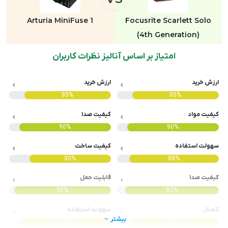
Arturia MiniFuse 1
Focusrite Scarlett Solo
(4th Generation)
امتیاز بر اساس آنالیز نظرات کاربران
ارزش خرید
ارزش خرید
85%
85%
کیفیت مواد
کیفیت صدا
90%
90%
سهولت استفاده
کیفیت ساخت
80%
88%
کیفیت صدا
قابلیت حمل
95%
92%
اتصال
سهولت استفاده
بیشتر
88%
87%