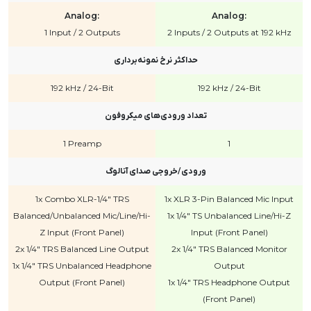
Analog:
Analog:
1 Input / 2 Outputs
2 Inputs / 2 Outputs at 192 kHz
حداکثر نرخ نمونه‌برداری
192 kHz / 24-Bit
192 kHz / 24-Bit
تعداد ورودی‌های میکروفون
1 Preamp
1
ورودی/خروجی صدای آنالوگ
1x Combo XLR-1/4" TRS
1x XLR 3-Pin Balanced Mic Input
Balanced/Unbalanced Mic/Line/Hi-
1x 1/4" TS Unbalanced Line/Hi-Z
Z Input (Front Panel)
Input (Front Panel)
2x 1/4" TRS Balanced Line Output
2x 1/4" TRS Balanced Monitor
1x 1/4" TRS Unbalanced Headphone
Output
Output (Front Panel)
1x 1/4" TRS Headphone Output
(Front Panel)