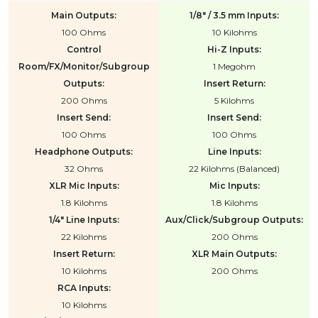
Main Outputs:
1/8" / 3.5 mm Inputs:
100 Ohms
10 Kilohms
Control
Hi-Z Inputs:
Room/FX/Monitor/Subgroup
1 Megohm
Outputs:
Insert Return:
200 Ohms
5 Kilohms
Insert Send:
Insert Send:
100 Ohms
100 Ohms
Headphone Outputs:
Line Inputs:
32 Ohms
22 Kilohms (Balanced)
XLR Mic Inputs:
Mic Inputs:
1.8 Kilohms
1.8 Kilohms
1/4" Line Inputs:
Aux/Click/Subgroup Outputs:
22 Kilohms
200 Ohms
Insert Return:
XLR Main Outputs:
10 Kilohms
200 Ohms
RCA Inputs:
10 Kilohms