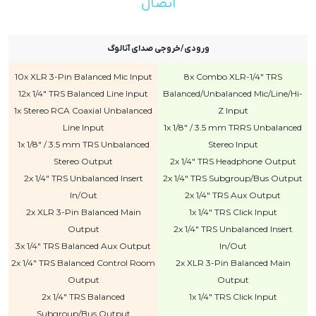
اتصال
ورودی/خروجی صدای آنالوگ
10x XLR 3-Pin Balanced Mic Input
8x Combo XLR-1/4" TRS
12x 1/4" TRS Balanced Line Input
Balanced/Unbalanced Mic/Line/Hi-
1x Stereo RCA Coaxial Unbalanced
Z Input
Line Input
1x 1/8" / 3.5 mm TRRS Unbalanced
1x 1/8" / 3.5 mm TRS Unbalanced
Stereo Input
Stereo Output
2x 1/4" TRS Headphone Output
2x 1/4" TRS Unbalanced Insert
2x 1/4" TRS Subgroup/Bus Output
In/Out
2x 1/4" TRS Aux Output
2x XLR 3-Pin Balanced Main
1x 1/4" TRS Click Input
Output
2x 1/4" TRS Unbalanced Insert
3x 1/4" TRS Balanced Aux Output
In/Out
2x 1/4" TRS Balanced Control Room
2x XLR 3-Pin Balanced Main
Output
Output
2x 1/4" TRS Balanced
1x 1/4" TRS Click Input
Subgroup/Bus Output