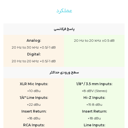
عملکرد
پاسخ فرکانسی
Analog:
20 Hz to 20 kHz ±0.5 dB
20 Hz to 30 kHz +0.5/-1 dB
Digital:
20 Hz to 20 kHz +0.5/-1 dB
سطح ورودی حداکثر
XLR Mic Inputs:
1/8" / 3.5 mm Inputs:
+10 dBu
+8 dBV (Stereo)
1/4" Line Inputs:
Hi-Z Inputs:
+22 dBu
+19.8 dBu
Insert Return:
Insert Return:
+18 dBu
+18 dBu
RCA Inputs:
Line Inputs: