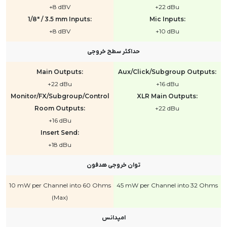
+8 dBV
+22 dBu
1/8" / 3.5 mm Inputs:
Mic Inputs:
+8 dBV
+10 dBu
حداکثر سطح خروجی
Main Outputs:
Aux/Click/Subgroup Outputs:
+22 dBu
+16 dBu
Monitor/FX/Subgroup/Control
XLR Main Outputs:
Room Outputs:
+22 dBu
+16 dBu
Insert Send:
+18 dBu
توان خروجی هدفون
10 mW per Channel into 60 Ohms
45 mW per Channel into 32 Ohms
(Max)
امپدانس