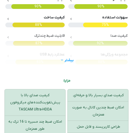
90%
90%
سهولت استفاده
کیفیت ساخت
88%
75%
کیفیت صدا
قابلیت ضبط چندترک
87%
92%
مجموعه ویژگی‌ها
عملکرد رابط USB
بیشتر
83%
88%
مزایا:
کیفیت صدای بسیار بالا و حرفه‌ای.
کیفیت صدای بالا با
پیش‌تقویت‌کننده‌های میکروفون
امکان ضبط چندین کانال به صورت
TASCAM Ultra-HDDA
همزمان.
امکان ضبط چند مسیره تا 16 ترک به
طراحی کاربرپسند و قابل حمل.
طور همزمان