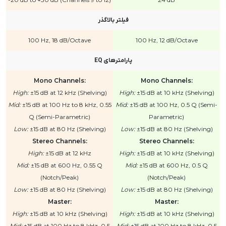
فیلتر بالاگذر
100 Hz, 18 dB/Octave
100 Hz, 12 dB/Octave
پارامترهای EQ
Mono Channels:
Mono Channels:
High:
±15 dB at 12 kHz (Shelving)
High:
±15 dB at 10 kHz (Shelving)
Mid:
±15 dB at 100 Hz to 8 kHz, 0.55
Mid:
±15 dB at 100 Hz, 0.5 Q (Semi-
Q (Semi-Parametric)
Parametric)
Low:
±15 dB at 80 Hz (Shelving)
Low:
±15 dB at 80 Hz (Shelving)
Stereo Channels:
Stereo Channels:
High:
±15 dB at 12 kHz
High:
±15 dB at 10 kHz (Shelving)
Mid:
±15 dB at 600 Hz, 0.55 Q
Mid:
±15 dB at 600 Hz, 0.5 Q
(Notch/Peak)
(Notch/Peak)
Low:
±15 dB at 80 Hz (Shelving)
Low:
±15 dB at 80 Hz (Shelving)
Master:
Master:
High:
±15 dB at 10 kHz (Shelving)
High:
±15 dB at 10 kHz (Shelving)
Mid:
±15 dB at 100 Hz to 8 kHz, 0.5
Mid:
±15 dB at 100 Hz to 8 kHz, 0.5