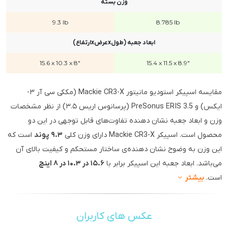
وزن بسته
9.3 lb
8.785 lb
ابعاد جعبه (طولxعرضxارتفاع)
15.6 x 10.3 x 8"
15.4 x 11.5 x 8.9"
مقایسه اسپیکر استودیو مانیتور Mackie CR3-X (مککی سی آر ۳-
ایکس) و PreSonus ERIS 3.5 (پرسانوس اریس ۳.۵) از نظر مشخصات
وزن و ابعاد جعبه نشان دهنده تفاوت‌های قابل توجهی در این دو
محصول است. اسپیکر Mackie CR3-X دارای وزن کلی
۹.۳ پوند
است که
این وزن به وضوح نشان دهنده‌ی ساختار مستحکم و کیفیت بالای آن
می‌باشد. ابعاد جعبه این اسپیکر برابر با
۱۵.۶ در ۱۰.۳ در ۸ اینچ
است.
بیشتر
عکس های کاربران