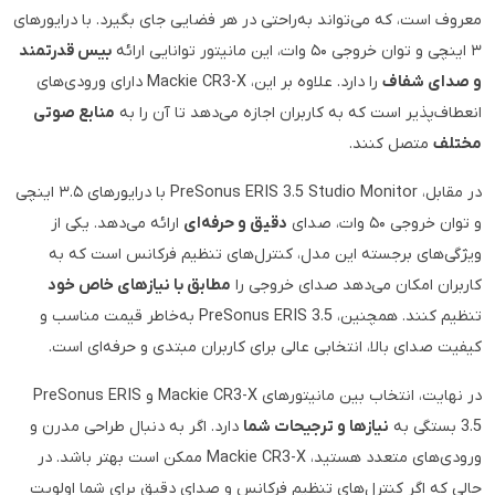
معروف است، که می‌تواند به‌راحتی در هر فضایی جای بگیرد. با درایورهای
۳ اینچی و توان خروجی ۵۰ وات، این مانیتور توانایی ارائه
بیس قدرتمند
و صدای شفاف
را دارد. علاوه بر این، Mackie CR3-X دارای ورودی‌های
انعطاف‌پذیر است که به کاربران اجازه می‌دهد تا آن را به
منابع صوتی
مختلف
متصل کنند.
در مقابل، PreSonus ERIS 3.5 Studio Monitor با درایورهای ۳.۵ اینچی
و توان خروجی ۵۰ وات، صدای
دقیق و حرفه‌ای
ارائه می‌دهد. یکی از
ویژگی‌های برجسته این مدل، کنترل‌های تنظیم فرکانس است که به
کاربران امکان می‌دهد صدای خروجی را
مطابق با نیازهای خاص خود
تنظیم کنند. همچنین، PreSonus ERIS 3.5 به‌خاطر قیمت مناسب و
کیفیت صدای بالا، انتخابی عالی برای کاربران مبتدی و حرفه‌ای است.
در نهایت، انتخاب بین مانیتورهای Mackie CR3-X و PreSonus ERIS
3.5 بستگی به
نیازها و ترجیحات شما
دارد. اگر به دنبال طراحی مدرن و
ورودی‌های متعدد هستید، Mackie CR3-X ممکن است بهتر باشد. در
حالی که اگر کنترل‌های تنظیم فرکانس و صدای دقیق برای شما اولویت