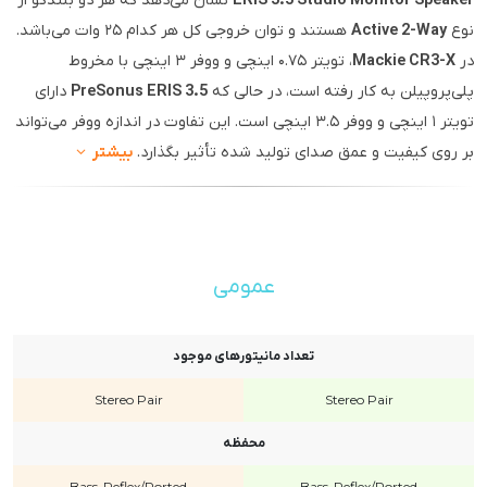
ERIS 3.5 Studio Monitor Speaker
نشان می‌دهد که هر دو بلندگو از
نوع
Active 2-Way
هستند و توان خروجی کل هر کدام ۲۵ وات می‌باشد.
در
Mackie CR3-X
، تویتر ۰.۷۵ اینچی و ووفر ۳ اینچی با مخروط
پلی‌پروپیلن به کار رفته است، در حالی که
PreSonus ERIS 3.5
دارای
تویتر ۱ اینچی و ووفر ۳.۵ اینچی است. این تفاوت در اندازه ووفر می‌تواند
بر روی کیفیت و عمق صدای تولید شده تأثیر بگذارد.
بیشتر
عمومی
تعداد مانیتورهای موجود
Stereo Pair
Stereo Pair
محفظه
Bass-Reflex/Ported
Bass-Reflex/Ported