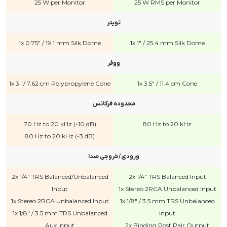
25 W
per Monitor
25 W RMS
per Monitor
تویتر
1x 0.75" / 19.1 mm Silk Dome
1x 1" / 25.4 mm Silk Dome
ووفر
1x 3" / 7.62 cm Polypropylene Cone
1x 3.5" / 11.4 cm Cone
محدوده فرکانس
70 Hz to 20 kHz (-10 dB)
80 Hz to 20 kHz
80 Hz to 20 kHz (-3 dB)
ورودی/خروجی صدا
2x 1/4" TRS Balanced/Unbalanced
2x 1/4" TRS Balanced Input
Input
1x Stereo 2RCA Unbalanced Input
1x Stereo 2RCA Unbalanced Input
1x 1/8" / 3.5 mm TRS Unbalanced
1x 1/8" / 3.5 mm TRS Unbalanced
Input
Aux Input
2x Binding Post Pair Output