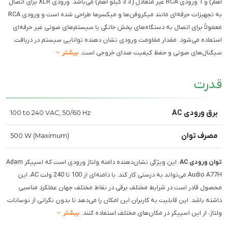
اهم) و 1 ورودی RCA غیر متعادل (3.3 کیلو اهم) می‌باشد. ورودی XLR برای اتصال
به تجهیزات حرفه‌ای مانند میکروفن‌ها و میکسرها طراحی شده است و ورودی RCA
معمولاً برای اتصال به دستگاه‌های پخش خانگی یا سیستم‌های صوتی غیر حرفه‌ای
استفاده می‌شود. مقدار مقاومت ورودی نشان دهنده توانایی سیستم در دریافت
سیگنال‌های صوتی و حفظ کیفیت صدای خروجی است.
بیشتر
قدرت
برق ورودی AC
100 to 240 VAC, 50/60 Hz
مصرف توان
500 W (Maximum)
توان ورودی AC
: این ویژگی نشان‌دهنده دامنه ولتاژ ورودی است که اسپیکر Adam
Audio A77H می‌تواند به درستی کار کند. با دامنه‌ای از 100 تا 240 ولت AC، این
محصول قادر است در شرایط مختلف برقی در نقاط مختلف جهان عملکرد مناسبی
داشته باشد. این قابلیت به کاربران این امکان را می‌دهد تا بدون نگرانی از نوسانات
ولتاژ، از این اسپیکر در مکان‌های مختلف استفاده کنند.
بیشتر