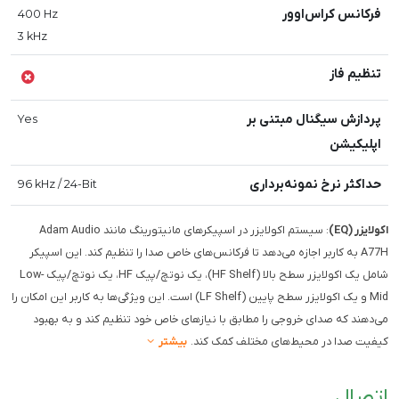
فرکانس کراس‌اوور
400 Hz
3 kHz
تنظیم فاز
پردازش سیگنال مبتنی بر
Yes
اپلیکیشن
حداکثر نرخ نمونه‌برداری
96 kHz / 24-Bit
اکولایزر (EQ)
: سیستم اکولایزر در اسپیکرهای مانیتورینگ مانند Adam Audio
A77H به کاربر اجازه می‌دهد تا فرکانس‌های خاص صدا را تنظیم کند. این اسپیکر
شامل یک اکولایزر سطح بالا (HF Shelf)، یک نوتچ/پیک HF، یک نوتچ/پیک Low-
Mid و یک اکولایزر سطح پایین (LF Shelf) است. این ویژگی‌ها به کاربر این امکان را
می‌دهند که صدای خروجی را مطابق با نیازهای خاص خود تنظیم کند و به بهبود
کیفیت صدا در محیط‌های مختلف کمک کند.
بیشتر
اتصال