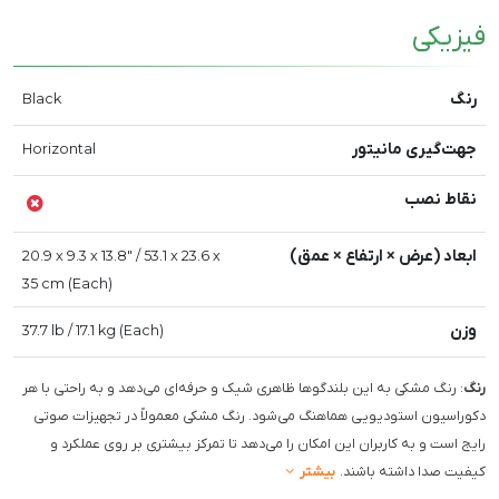
فیزیکی
رنگ
Black
جهت‌گیری مانیتور
Horizontal
نقاط نصب
ابعاد (عرض × ارتفاع × عمق)
20.9 x 9.3 x 13.8" / 53.1 x 23.6 x
35 cm (Each)
وزن
37.7 lb / 17.1 kg (Each)
رنگ
: رنگ مشکی به این بلندگوها ظاهری شیک و حرفه‌ای می‌دهد و به راحتی با هر
دکوراسیون استودیویی هماهنگ می‌شود. رنگ مشکی معمولاً در تجهیزات صوتی
رایج است و به کاربران این امکان را می‌دهد تا تمرکز بیشتری بر روی عملکرد و
کیفیت صدا داشته باشند.
بیشتر