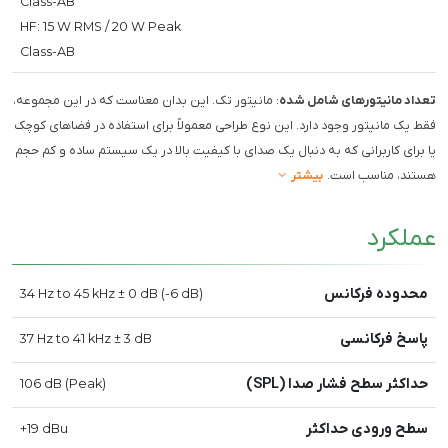
Class-AB
HF: 15 W RMS / 20 W Peak
Class-AB
تعداد مانیتورهای شامل شده
: مانیتور تک. این بدان معناست که در این مجموعه،
فقط یک مانیتور وجود دارد. این نوع طراحی معمولاً برای استفاده در فضاهای کوچک
یا برای کاربرانی که به دنبال یک صدای با کیفیت بالا در یک سیستم ساده و کم حجم
هستند، مناسب است.
بیشتر
عملکرد
محدوده فرکانس
34 Hz to 45 kHz ± 0 dB (-6 dB)
پاسخ فرکانسی
37 Hz to 41 kHz ± 3 dB
حداکثر سطح فشار صدا (SPL)
106 dB (Peak)
سطح ورودی حداکثر
+19 dBu