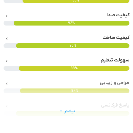
85%
کیفیت صدا
92%
کیفیت ساخت
90%
سهولت تنظیم
88%
طراحی و زیبایی
87%
پاسخ فرکانسی
بیشتر
90%