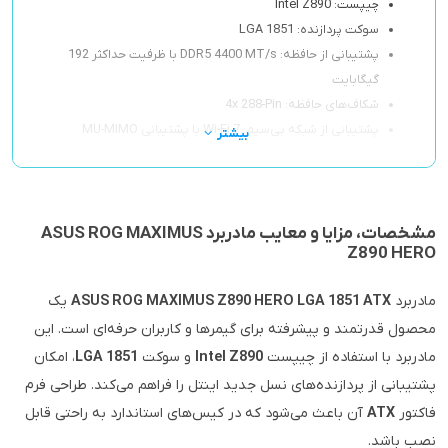
چیپست: Intel Z890
سوکت پردازنده: LGA 1851
پشتیبانی از حافظه: DDR5 4400 MT/s با ظرفیت حداکثر 192
گیگابایت
شکاف‌های حافظه: 4x 288-Pin
پشتیبانی از شبکه بی‌سیم: Wi-Fi 7 با پشتیبانی MU-MIMO
بیشتر
مشخصات، مزایا و معایب مادربرد ASUS ROG MAXIMUS
Z890 HERO
مادربرد
ASUS ROG MAXIMUS Z890 HERO LGA 1851 ATX
یک
محصول قدرتمند و پیشرفته برای گیمرها و کاربران حرفه‌ای است. این
مادربرد با استفاده از چیپست
Intel Z890
و سوکت
LGA 1851
، امکان
پشتیبانی از پردازنده‌های نسل جدید اینتل را فراهم می‌کند. طراحی فرم
فاکتور
ATX
آن باعث می‌شود که در کیس‌های استاندارد به راحتی قابل
نصب باشد.