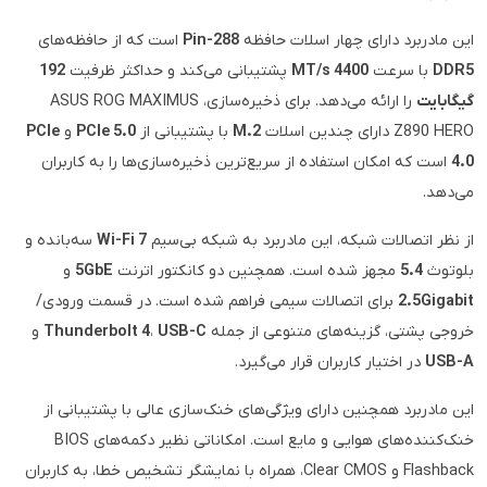
این مادربرد دارای چهار اسلات حافظه
288-Pin
است که از حافظه‌های
DDR5
با سرعت
4400 MT/s
پشتیبانی می‌کند و حداکثر ظرفیت
192
گیگابایت
را ارائه می‌دهد. برای ذخیره‌سازی، ASUS ROG MAXIMUS
Z890 HERO دارای چندین اسلات
M.2
با پشتیبانی از
PCIe 5.0
و
PCIe
4.0
است که امکان استفاده از سریع‌ترین ذخیره‌سازی‌ها را به کاربران
می‌دهد.
از نظر اتصالات شبکه، این مادربرد به شبکه بی‌سیم
Wi-Fi 7
سه‌بانده و
بلوتوث
5.4
مجهز شده است. همچنین دو کانکتور اترنت
5GbE
و
2.5Gigabit
برای اتصالات سیمی فراهم شده است. در قسمت ورودی/
خروجی پشتی، گزینه‌های متنوعی از جمله
USB-C
،
Thunderbolt 4
و
USB-A
در اختیار کاربران قرار می‌گیرد.
این مادربرد همچنین دارای ویژگی‌های خنک‌سازی عالی با پشتیبانی از
خنک‌کننده‌های هوایی و مایع است. امکاناتی نظیر دکمه‌های BIOS
Flashback و Clear CMOS، همراه با نمایشگر تشخیص خطا، به کاربران