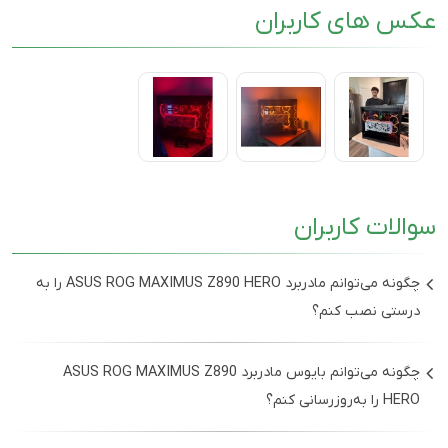
عکس های کاربران
سوالات کاربران
چگونه می‌توانم مادربرد ASUS ROG MAXIMUS Z890 HERO را به
درستی نصب کنم؟
برای نصب مادربرد ASUS ROG MAXIMUS Z890 HERO، ابتدا
چگونه می‌توانم بایوس مادربرد ASUS ROG MAXIMUS Z890
مطمئن شوید که کیس خاموش است و هیچ منبع برقی به آن
HERO را به‌روز‌رسانی کنم؟
متصل نیست. سپس مادربرد را در کیس قرار داده و پیچ‌های
مورد نیاز را محکم کنید. پس از آن، منبع تغذیه و دیگر قطعات