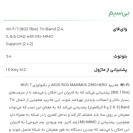
بی‌سیم
وای‌فای
Wi-Fi 7 (802.11be); Tri-Band (2.4,
5, & 6 GHz) with MU-MIMO
Support (2 x 2)
بلوتوث
5.4
پشتیبانی از ماژول
1 E Key M.2
Wi-Fi
: مادربرد ASUS ROG MAXIMUS Z890 HERO از تکنولوژی Wi-Fi 7
(802.11be) پشتیبانی می‌کند که به کاربران این امکان را می‌دهد تا از سرعت‌های
بسیار بالاتر و اتصالات پایدارتر بهره‌مند شوند. این مادربرد همچنین از اتصال Tri-
Band (2.4، 5 و 6 گیگاهرتز) پشتیبانی می‌کند که به معنای این است که می‌تواند
همزمان بر روی سه باند مختلف کار کند و تداخل کمتری را در شبکه به همراه دارد.
همچنین، پشتیبانی از MU-MIMO (چند کاربر، چند ورودی، چند خروجی) به کاربران
این امکان را می‌دهد که چندین دستگاه به طور همزمان به شبکه متصل شوند و