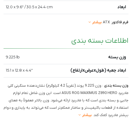
ابعاد
12.0 x 9.6" / 30.5 x 24.4 cm
فرم فاکتور
: ATX
بیشتر
اطلاعات بسته بندی
وزن بسته
9.225 lb
ابعاد جعبه (طولxعرضxارتفاع)
15.1 x 12.8 x 4.4"
وزن بسته بندی
: وزن 9.225 پوند (تقریباً 4.2 کیلوگرم) نشان‌دهنده سنگینی کلی
مادربرد ASUS ROG MAXIMUS Z890 HERO است. این وزن شامل تمام لوازم
جانبی و بسته بندی است که با مادربرد ارائه می‌شود. وزن بالاتر معمولاً به معنای
استفاده از قطعات باکیفیت‌تر و ساختار محکم‌تر است که می‌تواند به پایداری و دوام
بیشتر مادربرد کمک کند.
بیشتر