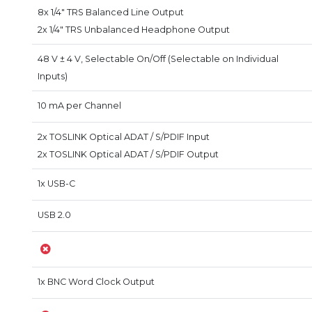
8x 1/4" TRS Balanced Line Output
2x 1/4" TRS Unbalanced Headphone Output
48 V ± 4 V, Selectable On/Off (Selectable on Individual
Inputs)
10 mA per Channel
2x TOSLINK Optical ADAT / S/PDIF Input
2x TOSLINK Optical ADAT / S/PDIF Output
1x USB-C
USB 2.0
1x BNC Word Clock Output