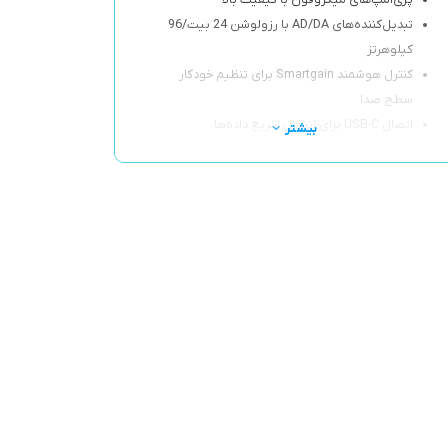
پری‌امپ‌های میکروفون با کیفیت بالا
تبدیل‌کننده‌های AD/DA با رزولوشن 24 بیت/96
کیلوهرتز
کنترل هوشمند Smartgain برای تنظیم خودکار
سطح صدا
اتصال USB-C برای انتقال سریع داده‌ها
بیشتر