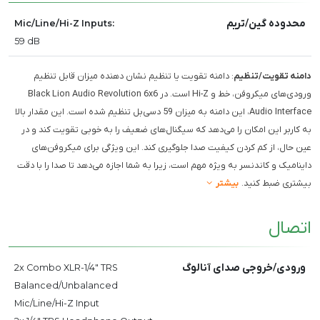
محدوده گین/تریم
Mic/Line/Hi-Z Inputs:
59 dB
دامنه تقویت/تنظیم
: دامنه تقویت یا تنظیم نشان دهنده میزان قابل تنظیم
ورودی‌های میکروفن، خط و Hi-Z است. در Black Lion Audio Revolution 6x6
Audio Interface، این دامنه به میزان 59 دسی‌بل تنظیم شده است. این مقدار بالا
به کاربر این امکان را می‌دهد که سیگنال‌های ضعیف را به خوبی تقویت کند و در
عین حال، از کم کردن کیفیت صدا جلوگیری کند. این ویژگی برای میکروفن‌های
داینامیک و کاندنسر به ویژه مهم است، زیرا به شما اجازه می‌دهد تا صدا را با دقت
بیشتری ضبط کنید.
بیشتر
اتصال
ورودی/خروجی صدای آنالوگ
2x Combo XLR-1/4" TRS
Balanced/Unbalanced
Mic/Line/Hi-Z Input