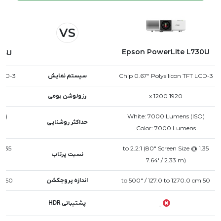
VS
Epson PowerLite L730U
35U
3-Chip 0.67" Polysilicon TFT LCD
سیستم نمایش
3-Chip 0.67" Polysilicon TFT LCD
1920 x 1200
رزولوشن بومی
SO)
White: 7000 Lumens (ISO)
حداکثر روشنایی
Color: 7000 Lumens
1.35 to 2.2:1 (80" Screen Size @
نسبت پرتاب
7.64' / 2.33 m)
50 to 500" / 127.0 to 1270.0 cm
اندازه پروجکشن
50 to 500" / 127.0 to 1270.0 cm
پشتیبانی HDR
,