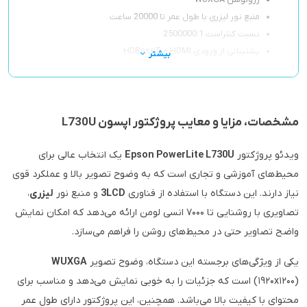
رزولوشن WUXGA
منبع نور لیزری با طول عمر تا 20000 ساعت
نسبت کنتراست 2500000:1
پشتیبانی از ورودی HDMI و HDBaseT
بیشتر
مشخصات، مزایا و معایب پروژکتور اپسون L730U
ویدئو پروژکتور
Epson PowerLite L730U
یک انتخاب عالی برای
محیط‌های آموزشی و تجاری است که به وضوح تصویر بالا و عملکرد قوی
نیاز دارند. این دستگاه با استفاده از فناوری
3LCD
و منبع نور
لیزری
،
تصاویری با روشنایی تا ۷۰۰۰ انسی لومن ارائه می‌دهد که امکان نمایش
واضح تصاویر حتی در محیط‌های روشن را فراهم می‌سازد.
یکی از ویژگی‌های برجسته این دستگاه، وضوح تصویر
WUXGA
(۱۹۲۰x۱۲۰۰) است که جزئیات را به خوبی نمایش می‌دهد و مناسب برای
محتوای با کیفیت بالا می‌باشد. همچنین، این پروژکتور دارای طول عمر