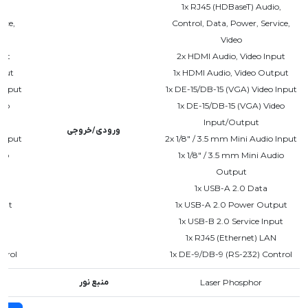
o,
1x RJ45 (HDBaseT) Audio,
ice,
Control, Data, Power, Service,
Video
put
2x HDMI Audio, Video Input
tput
1x HDMI Audio, Video Output
 Input
1x DE-15/DB-15 (VGA) Video Input
deo
1x DE-15/DB-15 (VGA) Video
Input/Output
ورودی/خروجی
 Input
2x 1/8" / 3.5 mm Mini Audio Input
dio
1x 1/8" / 3.5 mm Mini Audio
Output
1x USB-A 2.0 Data
put
1x USB-A 2.0 Power Output
put
1x USB-B 2.0 Service Input
N
1x RJ45 (Ethernet) LAN
ntrol
1x DE-9/DB-9 (RS-232) Control
Laser Phosphor
منبع نور