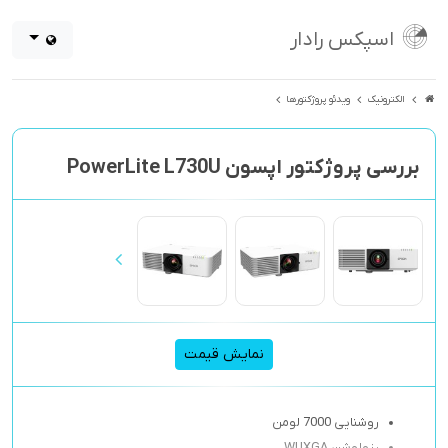
اسپکس رادار
الکترونیک
ویدئو پروژکتورها
بررسی پروژکتور اپسون PowerLite L730U
نمایش قیمت
روشنایی 7000 لومن