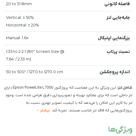
فاصله کانونی
20 to 31.8mm
جا‌به‌جایی لنز
Vertical: ± 50%
Horizontal: ± 20%
بزرگنمایی اپتیکال
Manual: 1.6x
نسبت پرتاب
1.35 to 2.2:1 (80" Screen Size @
7.64' / 2.33 m)
اندازه پروجکشن
50 to 500" / 127.0 to 1270.0 cm
شامل لنز:
این ویژگی به این معناست که پروژکتور Epson PowerLite L730U دارای
لنز داخلی است که برای عملکرد بهینه و تصویربرداری دقیق طراحی شده است. وجود
لنز به کاربر این امکان را می‌دهد که با کیفیت تصویر بهتری نسبت به
پروژکتورهایی که فاقد لنز مناسب هستند، تجربه کند.
بیشتر
ویژگی‌ها