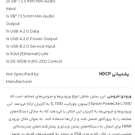
2x 1/8" / 3.5 mm Mini Audio
Input
1x 1/8" / 3.5 mm Mini Audio
Output
1x USB-A 2.0 Data
1x USB-A 2.0 Power Output
1x USB-B 2.0 Service Input
1x RJ45 (Ethernet) LAN
1x DE-9/DB-9 (RS-232) Control
پشتیبانی HDCP
Not Specified by
Manufacturer
ورودی/خروجی
: این بخش شامل انواع ورودی‌ها و خروجی‌های مختلف است که
Epson PowerLite L730U (اپسون پاورلایت L730U) به کاربران ارائه می‌دهد. این
ورودی‌ها و خروجی‌ها به کاربران این امکان را می‌دهند که به سادگی دستگاه‌های
مختلف را به پروژکتور متصل کنند و از آن‌ها استفاده کنند. به عنوان مثال، ورودی
HDMI برای اتصال به دستگاه‌های پخش ویدئو و پخش‌کننده‌های چندرسانه‌ای
مناسب است، در حالی که ورودی VGA می‌تواند به کامپیوترهای قدیمی‌تر متصل