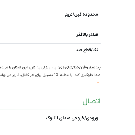
محدوده گین/تریم
فیلتر بالاگذر
تک/قطع صدا
پد: میکروفن/خط/های-زی:
این ویژگی به کاربر این امکان را می
صدا جلوگیری کند. با تنظیم -10 دسیبل برای هر کانال، کاربر می‌تواند به راحتی سیگنال‌های قوی‌تری را بدون نگرانی از ناهنجاری ضبط کند.
اتصال
ورودی/خروجی صدای آنالوگ