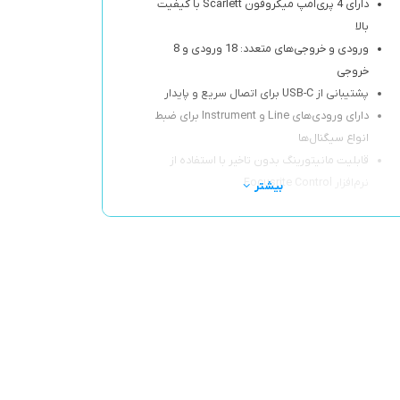
دارای 4 پری‌امپ میکروفون Scarlett با کیفیت
بالا
ورودی و خروجی‌های متعدد: 18 ورودی و 8
خروجی
پشتیبانی از USB-C برای اتصال سریع و پایدار
دارای ورودی‌های Line و Instrument برای ضبط
انواع سیگنال‌ها
قابلیت مانیتورینگ بدون تاخیر با استفاده از
نرم‌افزار Focusrite Control
بیشتر