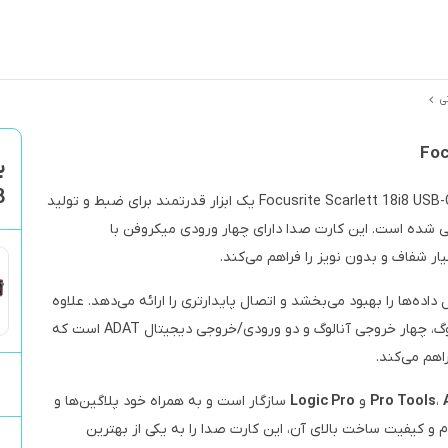
ی
8
کارت صدای Focusrite Scarlett 18i8 USB-C Audio/MIDI Interface (3rd Generation) یک ابزار قدرتمند برای ضبط و تولید
 شده است. این کارت صدا دارای چهار ورودی میکروفن با
ر شفاف و بدون نویز را فراهم می‌کند.
داده‌ها را بهبود می‌بخشد و اتصال پایدارتری را ارائه می‌دهد. علاوه
بر این، Focusrite Scarlett 18i8 دارای هشت ورودی آنالوگ، چهار خروجی آنالوگ و دو ورودی/خروجی دیجیتال ADAT است که
اهم می‌کند.
،
Pro Tools
و
Logic Pro
سازگار است و به همراه خود پلاگین‌ها و
اوم و کیفیت ساخت بالای آن، این کارت صدا را به یکی از بهترین