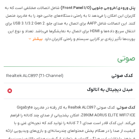
پنل ورودی/خروجی جلویی (Front Panel I/O)
شامل اتصالات مختلفی است که به
کاربران این امکان را می‌دهد تا به راحتی دستگاه‌های جانبی خود را به مادربرد متصل
کنند. این اتصالات شامل AAFP برای اتصال به صدای جلو، USB 3.1/3.2 Gen 2 برای
انتقال سریع داده‌ها و HDMI برای اتصال به نمایشگرها می‌باشد. تعداد و نوع این
پورت‌ها تأثیر زیادی بر کارایی سیستم و راحتی کاربران دارد.
بیشتر
صوتی
کدک صوتی
Realtek ALC897 (7.1-Channel)
مبدل دیجیتال به آنالوگ
کدک صوتی
: کدک صوتی Realtek ALC897 به کار رفته در مادربرد Gigabyte
Z890M AORUS ELITE WIFI7 ICE، امکان پشتیبانی از صدای چند کاناله را فراهم
می‌کند. این کدک قادر است صدای 7.1 کاناله را تولید کند که تجربه‌ای غنی و با
کیفیت از صدا را در هنگام پخش محتواهای چندرسانه‌ای و بازی‌های ویدیویی ارائه
می‌دهد. با داشتن این ویژگی، کاربران می‌توانند از کیفیت صدای بالاتری نسبت به