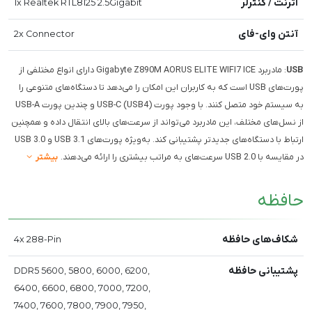
اترنت / کنترلر
1x Realtek RTL8125 2.5Gigabit
آنتن وای-فای
2x Connector
USB
: مادربرد Gigabyte Z890M AORUS ELITE WIFI7 ICE دارای انواع مختلفی از
پورت‌های USB است که به کاربران این امکان را می‌دهد تا دستگاه‌های متنوعی را
به سیستم خود متصل کنند. با وجود پورت USB-C (USB4) و چندین پورت USB-A
از نسل‌های مختلف، این مادربرد می‌تواند از سرعت‌های بالای انتقال داده و همچنین
ارتباط با دستگاه‌های جدیدتر پشتیبانی کند. به‌ویژه پورت‌های USB 3.1 و USB 3.0
در مقایسه با USB 2.0 سرعت‌های به مراتب بیشتری را ارائه می‌دهند.
بیشتر
حافظه
شکاف‌های حافظه
4x 288-Pin
پشتیبانی حافظه
DDR5 5600, 5800, 6000, 6200,
6400, 6600, 6800, 7000, 7200,
7400, 7600, 7800, 7900, 7950,