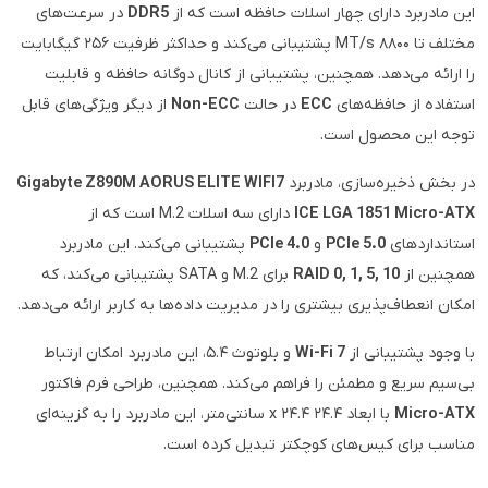
این مادربرد دارای چهار اسلات حافظه است که از
DDR5
در سرعت‌های
مختلف تا ۸۸۰۰ MT/s پشتیبانی می‌کند و حداکثر ظرفیت ۲۵۶ گیگابایت
را ارائه می‌دهد. همچنین، پشتیبانی از کانال دوگانه حافظه و قابلیت
استفاده از حافظه‌های
ECC
در حالت
Non-ECC
از دیگر ویژگی‌های قابل
توجه این محصول است.
در بخش ذخیره‌سازی، مادربرد
Gigabyte Z890M AORUS ELITE WIFI7
ICE LGA 1851 Micro-ATX
دارای سه اسلات M.2 است که از
استانداردهای
PCIe 5.0
و
PCIe 4.0
پشتیبانی می‌کند. این مادربرد
همچنین از
RAID 0, 1, 5, 10
برای M.2 و SATA پشتیبانی می‌کند، که
امکان انعطاف‌پذیری بیشتری را در مدیریت داده‌ها به کاربر ارائه می‌دهد.
با وجود پشتیبانی از
Wi-Fi 7
و بلوتوث ۵.۴، این مادربرد امکان ارتباط
بی‌سیم سریع و مطمئن را فراهم می‌کند. همچنین، طراحی فرم فاکتور
Micro-ATX
با ابعاد ۲۴.۴ x ۲۴.۴ سانتی‌متر، این مادربرد را به گزینه‌ای
مناسب برای کیس‌های کوچکتر تبدیل کرده است.