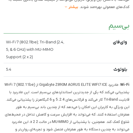
کدک‌های معمولی بهره‌مند شوند.
بیشتر
بی‌سیم
وای‌فای
Wi-Fi 7 (802.11be); Tri-Band (2.4,
5, & 6 GHz) with MU-MIMO
Support (2 x 2)
بلوتوث
5.4
Wi-Fi
: مادربرد Gigabyte Z890M AORUS ELITE WIFI7 ICE از Wi-Fi 7 (802.11be)
پشتیبانی می‌کند که یکی از جدیدترین استانداردهای بی‌سیم است. این مادربرد با
قابلیت Tri-Band کار می‌کند و فرکانس‌های 2.4، 5 و 6 گیگاهرتز را پشتیبانی می‌کند.
این ویژگی به کاربران این امکان را می‌دهد که از چندین باند بی‌سیم به طور
همزمان استفاده کنند، که می‌تواند به افزایش سرعت و کاهش تداخل در محیط‌های
شلوغ کمک کند. همچنین، با پشتیبانی از MU-MIMO در حالت 2 x 2، این مادربرد
می‌تواند به چندین دستگاه به طور همزمان متصل شود و تجربه‌ای روان‌تر و