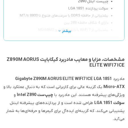
چیپست: اینتل Z890
سوکت پردازنده: LGA 1851
پشتیبانی از حافظه DDR5 با سرعت‌های متنوع تا 8800 MT/s
دارای 4 شکاف حافظه 288 پین
پشتیبانی از Wi-Fi 7 با باند سه‌گانه و MU-MIMO
بیشتر
مشخصات، مزایا و معایب مادربرد گیگابایت Z890M AORUS
ELITE WIFI7 ICE
مادربرد
Gigabyte Z890M AORUS ELITE WIFI7 ICE LGA 1851
Micro-ATX
یک گزینه عالی برای کاربرانی است که به دنبال عملکرد بالا و
ویژگی‌های پیشرفته هستند. این مادربرد با
چیپ‌ست Intel Z890
و
سوکت LGA 1851
طراحی شده است و از پردازنده‌های پیشرفته اینتل
پشتیبانی می‌کند، که گزینه‌ای ایده‌آل برای گیمرها و حرفه‌ای‌ها به شمار
می‌آید.