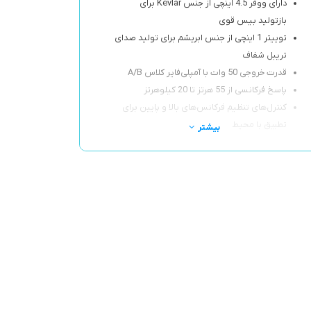
دارای ووفر 4.5 اینچی از جنس Kevlar برای
بازتولید بیس قوی
توییتر 1 اینچی از جنس ابریشم برای تولید صدای
تریبل شفاف
قدرت خروجی 50 وات با آمپلی‌فایر کلاس A/B
پاسخ فرکانسی از 55 هرتز تا 20 کیلوهرتز
کنترل‌های تنظیم فرکانس‌های بالا و پایین برای
تطبیق با محیط
بیشتر