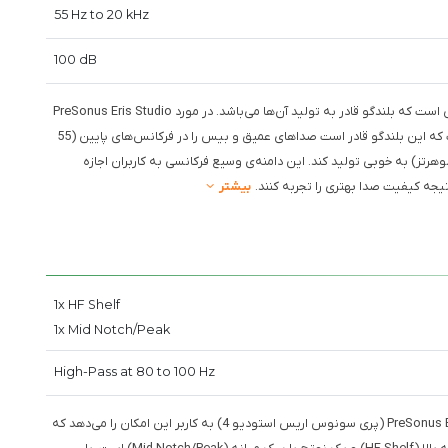
55 Hz to 20 kHz
100 dB
: این مشخصه نشان‌دهنده‌ی دامنه‌ی فرکانس‌هایی است که بلندگو قادر به تولید آن‌ها می‌باشد. در مورد PreSonus Eris Studio
4، این محدوده از 55 هرتز تا 20 کیلوهرتز است. این بدان معناست که این بلندگو قادر است صداهای عمیق و بیس را در فرکانس‌های پایین (55
و همچنین صداهای تیز و زیر را در فرکانس‌های بالاتر (20 کیلوهرتز) به خوبی تولید کند. این دامنه‌ی وسیع فرکانسی به کاربران اجازه
جه کیفیت صدا بهتری را تجربه کنند.
بیشتر
1x HF Shelf
1x Mid Notch/Peak
High-Pass at 80 to 100 Hz
: اکولایزر در اسپیکرهای استودیو مانند PreSonus Eris Studio 4 (پری سونوس اریس استودیو 4) به کاربر این امکان را می‌دهد که