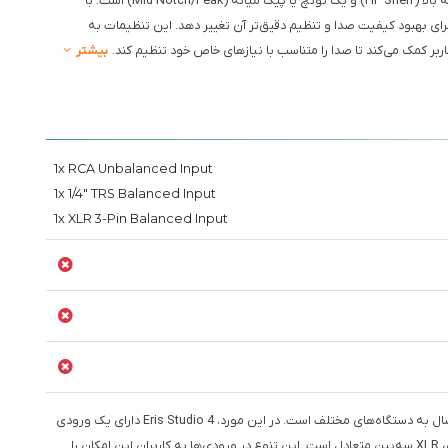
فرکانس‌های خاصی از صدا را تنظیم کند. این ویژگی شامل یک قفسه بالا (HF Shelf) و یک نوتچ یا پیک میانه (Mid Notch/Peak) است. با
را برای بهبود کیفیت صدا و تنظیم دقیق‌تر آن تغییر دهد. این تنظیمات به
کمک می‌کند تا صدا را متناسب با نیازهای خاص خود تنظیم کند.
بیشتر
1x RCA Unbalanced Input
1x 1/4" TRS Balanced Input
1x XLR 3-Pin Balanced Input
: این ویژگی شامل انواع ورودی‌ها برای اتصال به دستگاه‌های مختلف است. در این مورد، Eris Studio 4 دارای یک ورودی
RCA بدون تعادل، یک ورودی TRS 1/4 اینچی متعادل و یک ورودی XLR سه‌پین متعادل است. این تنوع در ورودی‌ها به کاربران این امکان را