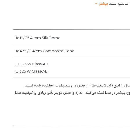
، مناسب است.
بیشتر
1x 1" / 25.4 mm Silk Dome
1x 4.5" / 11.4 cm Composite Cone
HF: 25 W Class-AB
LF: 25 W Class-AB
: در این مدل از اسپیکرهای استودیو، تویتر به اندازه 1 اینچ (25.4 میلی‌متر) از جنس دام سیلیکونی استفاده شده است.
وح بیشتر در صدا کمک می‌کنند. اندازه و جنس تویتر تأثیر زیادی بر کیفیت صدا