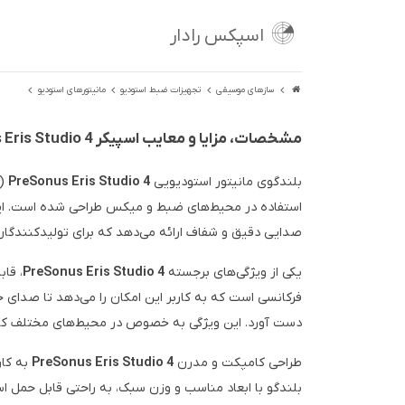
اسپکس رادار
سازهای موسیقی
تجهیزات ضبط استودیو
مانیتورهای استودیو
مشخصات، مزایا و معایب اسپیکر PreSonus Eris Studio 4
بلندگوی مانیتور استودیویی
PreSonus Eris Studio 4
استفاده در محیط‌های ضبط و میکس طراحی شده است. این ب
صدایی دقیق و شفاف ارائه می‌دهد که برای تولیدکنندگان
یکی از ویژگی‌های برجسته
PreSonus Eris Studio 4
، قا
فرکانسی است که به کاربر این امکان را می‌دهد تا صدای 
دست آورد. این ویژگی به خصوص در محیط‌های مختلف کار
طراحی کامپکت و مدرن
PreSonus Eris Studio 4
به کار
بلندگو با ابعاد مناسب و وزن سبک، به راحتی قابل حمل است