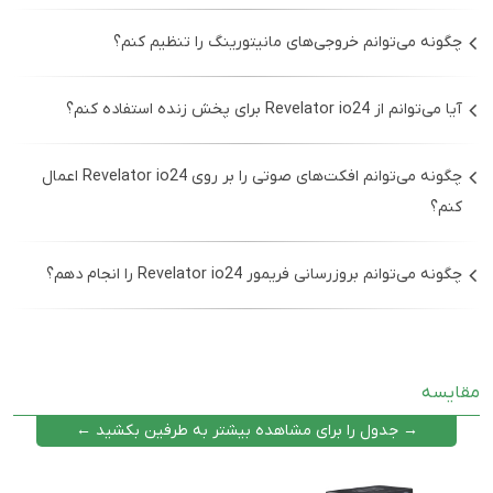
را فعال کنید.
برای کاهش تأخیر صدا، به تنظیمات نرم‌افزار DAW خود بروید و
چگونه می‌توانم خروجی‌های مانیتورینگ را تنظیم کنم؟
اندازه بافر را کاهش دهید. همچنین اطمینان حاصل کنید که
درایورهای دستگاه به‌روز هستند.
برای تنظیم خروجی‌های مانیتورینگ، نرم‌افزار Universal Control
آیا می‌توانم از Revelator io24 برای پخش زنده استفاده کنم؟
را باز کرده و به تب Routing بروید. از اینجا می‌توانید تنظیمات
مانیتورینگ را تغییر دهید.
بله، Revelator io24 برای پخش زنده مناسب است. می‌توانید
چگونه می‌توانم افکت‌های صوتی را بر روی Revelator io24 اعمال
آن را به نرم‌افزارهای پخش زنده مانند OBS Studio متصل کرده
کنم؟
و از آن به عنوان منبع صوتی استفاده کنید.
برای اعمال افکت‌های صوتی، نرم‌افزار Universal Control را باز
چگونه می‌توانم بروزرسانی فریمور Revelator io24 را انجام دهم؟
کرده و به تب افکت‌ها بروید. از اینجا می‌توانید افکت‌های مورد
نظر را انتخاب و تنظیم کنید.
برای بروزرسانی فریمور، نرم‌افزار Universal Control را باز کرده و
به تب تنظیمات دستگاه بروید. اگر بروزرسانی جدیدی موجود
مقایسه
باشد، نرم‌افزار شما را مطلع خواهد کرد و می‌توانید با دنبال کردن
دستورالعمل‌ها، فریمور را بروزرسانی کنید.
→ جدول را برای مشاهده بیشتر به طرفین بکشید ←