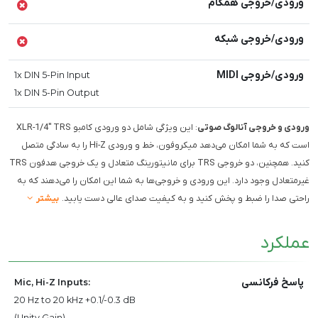
ورودی/خروجی همگام
ورودی/خروجی شبکه
ورودی/خروجی MIDI
1x DIN 5-Pin Input
1x DIN 5-Pin Output
ورودی و خروجی آنالوگ صوتی
: این ویژگی شامل دو ورودی کامبو XLR-1/4" TRS
است که به شما امکان می‌دهد میکروفون، خط و ورودی Hi-Z را به سادگی متصل
کنید. همچنین، دو خروجی TRS برای مانیتورینگ متعادل و یک خروجی هدفون TRS
غیرمتعادل وجود دارد. این ورودی و خروجی‌ها به شما این امکان را می‌دهند که به
راحتی صدا را ضبط و پخش کنید و به کیفیت صدای عالی دست یابید.
بیشتر
عملکرد
پاسخ فرکانسی
Mic, Hi-Z Inputs:
20 Hz to 20 kHz +0.1/-0.3 dB
(Unity Gain)