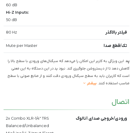
60 dB
Hi-Z Inputs:
50 dB
فیلتر بالاگذر
80 Hz
تک/قطع صدا
Mute per Master
پد
: این ویژگی به کاربر این امکان را می‌دهد که سیگنال‌های ورودی با سطح بالا را
کاهش دهد تا از دیستروشن جلوگیری کند. نبود پد در این دستگاه به این معنی
است که کاربران باید به سطح سیگنال ورودی دقت کنند و از منابع صوتی با سطح
مناسب استفاده کنند.
بیشتر
اتصال
ورودی/خروجی صدای آنالوگ
2x Combo XLR-1/4" TRS
Balanced/Unbalanced