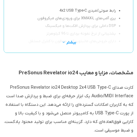
رابط صوتی/میدی 4x2 USB Type-C
پری آمپ‌های XMAX-L برای ورودی‌های میکروفون
DSP داخلی برای پردازش افکت‌ها و میکسینگ
پشتیبانی از نرخ نمونه برداری تا 96 کیلوهرتز
دارای خروجی‌های مانیتورینگ و هدفون با کنترل مستقل
بیشتر
مشخصات، مزایا و معایب PreSonus Revelator io24
کارت صدای PreSonus Revelator io24 Desktop 2x4 USB Type-C
Audio/MIDI Interface یک ابزار حرفه‌ای برای ضبط و پردازش صدا است
که به کاربران امکانات گسترده‌ای را ارائه می‌دهد. این دستگاه با استفاده
از پورت USB Type-C به کامپیوتر متصل می‌شود و با کیفیت بالا و
کارایی فوق‌العاده‌ای که دارد، گزینه‌ای مناسب برای تولید محتوا، پادکست،
و ضبط موسیقی است.