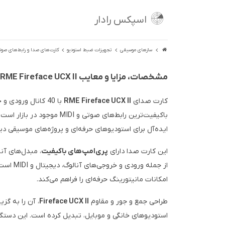
اسپکس رادار
سازهای موسیقی
تجهیزات ضبط استودیو
کارت‌های صدا و رابط‌های صوت
مشخصات، مزایا و معایب RME Fireface UCX II
کارت صدای
RME Fireface UCX II
با 40 کانال ورودی و خروجی و پشتیبانی از
باکیفیت‌ترین رابط‌های صوتی 
ایده‌آل برای استودیوهای حرفه‌ای و پروژه‌های موسیقی دی
این کارت صدا دارای
پری‌امپ‌های باکیفیت
، مبدل‌های آنا
از جمله ورودی و خروجی‌های آنالوگ، دیجیتال و MIDI است. همچنین، امکاناتی نظیر
امکانات مانیتورینگ حرفه‌ای را فراهم می‌کند.
طراحی جمع و جور و مقاوم
Fireface UCX II
، آن را به گز