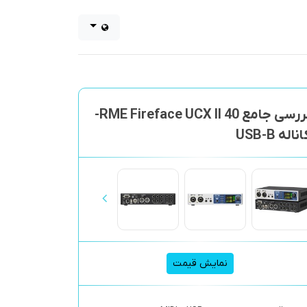
بررسی جامع RME Fireface UCX II 40-
ناله USB-B
نمایش قیمت