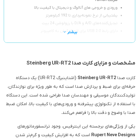
شرکت Yamah
ورودی و خروجی های آنالوگ و دیجیتال با کیفیت بالا
پشتیبانی از نرخ نمونه‌برداری تا 192 کیلوهرتز
تبدیل‌کننده‌های A/D و D/A با رزولوشن 24 بیت
دارای رابط USB 2.0 برای اتصال آسان به کامپیوتر
بیشتر
مشخصات و مزایای کارت صدا Steinberg UR-RT2
کارت صدا
Steinberg UR-RT2
(اشتاینبرگ UR-RT2) یک دستگاه
حرفه‌ای برای ضبط و پردازش صدا است که به طور ویژه برای نوازندگان،
تولیدکنندگان موسیقی و مهندسان صدا طراحی شده است. این دستگاه
با استفاده از تکنولوژی پیشرفته و ورودی‌های با کیفیت بالا، امکان ضبط
صدا با وضوح و دقت بالا را فراهم می‌کند.
یکی از ویژگی‌های برجسته این اینترفیس، وجود ترانسفورماتورهای
Rupert Neve Designs
است که به افزایش کیفیت و گرم‌تر شدن