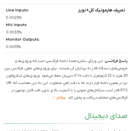
تحریف هارمونیک کل+نویز
Line Inputs:
0.0025%
Mic Inputs:
0.0035%
Monitor Outputs:
0.0015%
پاسخ فرکانسی
: این ویژگی نشان‌دهنده دامنه فرکانسی است که ورودی‌ها و
خروجی‌های دستگاه قادر به پردازش آن هستند. برای ورودی‌های خطی، فرکانس بین
20 هرتز تا 22 کیلوهرتز با دقت ±0.1 دسی‌بل حفظ می‌شود. ورودی‌های میکروفون
نیز در همین دامنه قرار دارند اما با دقت کمی متفاوت. این به این معناست که UR-
RT2 قادر است سیگنال‌های صوتی را با کیفیت بالا و بدون افت قابل توجهی در
فرکانس‌های مختلف دریافت و پخش کند.
بیشتر
صدای دیجیتال