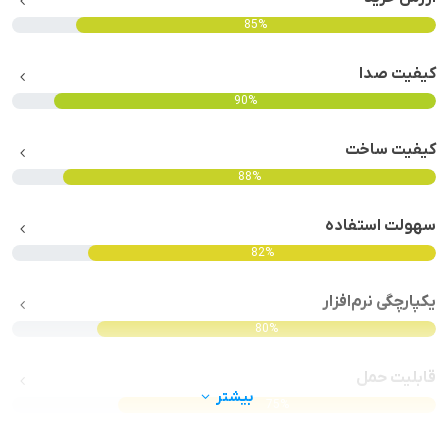
85%
کیفیت صدا
90%
کیفیت ساخت
88%
سهولت استفاده
82%
یکپارچگی نرم‌افزار
80%
قابلیت حمل
بیشتر
75%