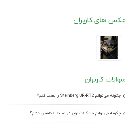
عکس های کاربران
سوالات کاربران
چگونه می‌توانم Steinberg UR-RT2 را نصب کنم؟
ابتدا باید درایور Yamaha Steinberg USB را از وب‌سایت رسمی
چگونه می‌توانم مشکلات نویز در ضبط را کاهش دهم؟
Steinberg دانلود و نصب کنید. سپس دستگاه را با کابل USB به
کامپیوتر وصل کنید و از بخش تنظیمات صدا در سیستم‌عامل
اطمینان حاصل کنید که کابل‌های صوتی به درستی متصل