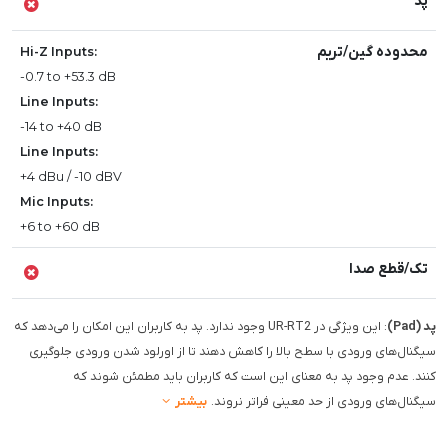
پد
محدوده گین/تریم
Hi-Z Inputs:
-0.7 to +53.3 dB
Line Inputs:
-14 to +40 dB
Line Inputs:
+4 dBu / -10 dBV
Mic Inputs:
+6 to +60 dB
تک/قطع صدا
پد (Pad)
: این ویژگی در UR-RT2 وجود ندارد. پد به کاربران این امکان را می‌دهد که
سیگنال‌های ورودی با سطح بالا را کاهش دهند تا از اورلود شدن ورودی جلوگیری
کنند. عدم وجود پد به معنای این است که کاربران باید مطمئن شوند که
سیگنال‌های ورودی از حد معینی فراتر نروند.
بیشتر