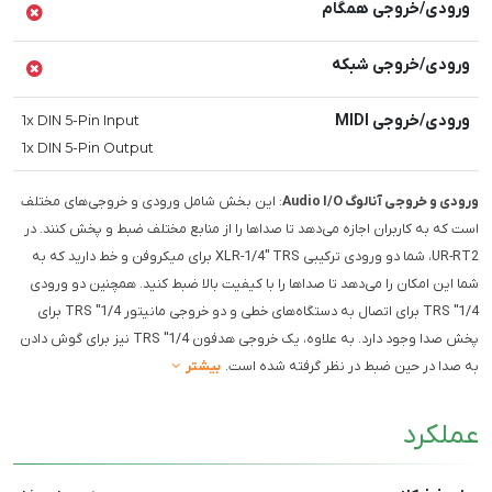
ورودی/خروجی همگام
ورودی/خروجی شبکه
ورودی/خروجی MIDI
1x DIN 5-Pin Input
1x DIN 5-Pin Output
ورودی و خروجی آنالوگ Audio I/O
: این بخش شامل ورودی و خروجی‌های مختلف
است که به کاربران اجازه می‌دهد تا صداها را از منابع مختلف ضبط و پخش کنند. در
UR-RT2، شما دو ورودی ترکیبی XLR-1/4" TRS برای میکروفن و خط دارید که به
شما این امکان را می‌دهد تا صداها را با کیفیت بالا ضبط کنید. همچنین دو ورودی
1/4" TRS برای اتصال به دستگاه‌های خطی و دو خروجی مانیتور 1/4" TRS برای
پخش صدا وجود دارد. به علاوه، یک خروجی هدفون 1/4" TRS نیز برای گوش دادن
به صدا در حین ضبط در نظر گرفته شده است.
بیشتر
عملکرد