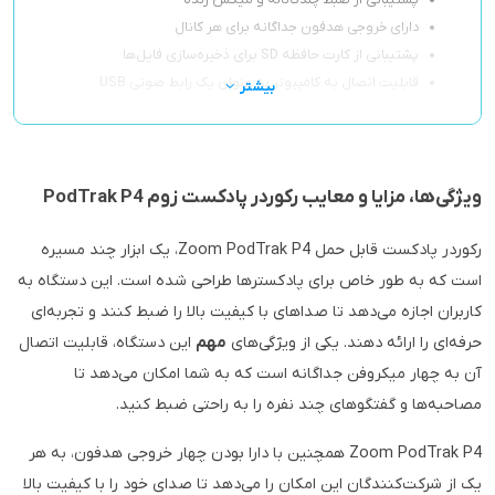
پشتیبانی از ضبط چندکاناله و میکس زنده
دارای خروجی هدفون جداگانه برای هر کانال
پشتیبانی از کارت حافظه SD برای ذخیره‌سازی فایل‌ها
قابلیت اتصال به کامپیوتر به عنوان یک رابط صوتی USB
بیشتر
ویژگی‌ها، مزایا و معایب رکوردر پادکست زوم PodTrak P4
رکوردر پادکست قابل حمل Zoom PodTrak P4، یک ابزار چند مسیره
است که به طور خاص برای پادکسترها طراحی شده است. این دستگاه به
کاربران اجازه می‌دهد تا صداهای با کیفیت بالا را ضبط کنند و تجربه‌ای
حرفه‌ای را ارائه دهند. یکی از ویژگی‌های
مهم
این دستگاه، قابلیت اتصال
آن به چهار میکروفن جداگانه است که به شما امکان می‌دهد تا
مصاحبه‌ها و گفتگوهای چند نفره را به راحتی ضبط کنید.
Zoom PodTrak P4 همچنین با دارا بودن چهار خروجی هدفون، به هر
یک از شرکت‌کنندگان این امکان را می‌دهد تا صدای خود را با کیفیت بالا