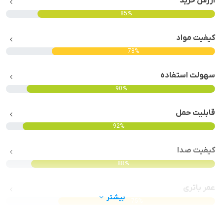
ارزش خرید
85%
کیفیت مواد
78%
سهولت استفاده
90%
قابلیت حمل
92%
کیفیت صدا
88%
عمر باتری
بیشتر
75%