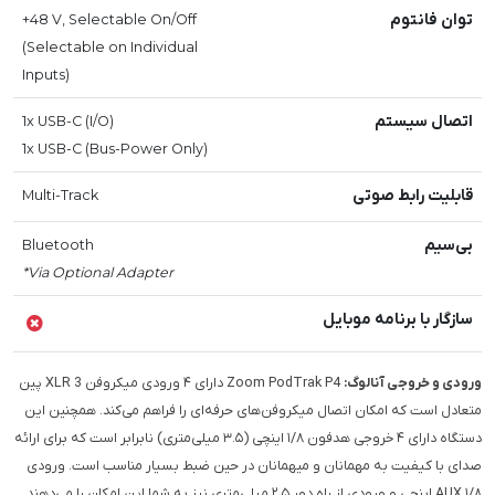
توان فانتوم
+48 V, Selectable On/Off
(Selectable on Individual
Inputs)
اتصال سیستم
1x USB-C (I/O)
1x USB-C (Bus-Power Only)
قابلیت رابط صوتی
Multi-Track
بی‌سیم
Bluetooth
*Via Optional Adapter
سازگار با برنامه موبایل
ورودی و خروجی آنالوگ:
Zoom PodTrak P4 دارای ۴ ورودی میکروفن XLR 3 پین
متعادل است که امکان اتصال میکروفن‌های حرفه‌ای را فراهم می‌کند. همچنین این
دستگاه دارای ۴ خروجی هدفون ۱/۸ اینچی (۳.۵ میلی‌متری) نابرابر است که برای ارائه
صدای با کیفیت به مهمانان و میهمانان در حین ضبط بسیار مناسب است. ورودی
AUX ۱/۸ اینچی و ورودی از راه دور ۲.۵ میلی‌متری نیز به شما این امکان را می‌دهند