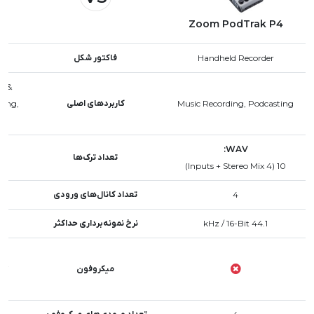
Zoom PodTrak P4
l
Handheld Recorder
فاکتور شکل
n &
Music Recording, Podcasting
کاربردهای اصلی
ding,
WAV:
تعداد ترک‌ها
ts + Stereo Mix)
10 (4 Inputs + Stereo Mix)
4
تعداد کانال‌های ورودی
o)
44.1 kHz / 16-Bit
نرخ نمونه‌برداری حداکثر
id
میکروفون
X/Y