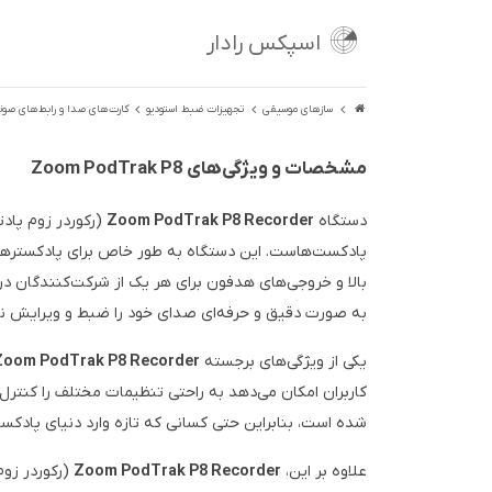
اسپکس رادار
سازهای موسیقی
تجهیزات ضبط استودیو
کارت‌های صدا و رابط‌های صوت
مشخصات و ویژگی‌های Zoom PodTrak P8
دستگاه
Zoom PodTrak P8 Recorder
پادکست‌هاست. این دستگاه به طور خاص برای پادکسترها
بالا و خروجی‌های هدفون برای هر یک از شرکت‌کنندگان در پ
به صورت دقیق و حرفه‌ای صدای خود را ضبط و ویرایش نم
یکی از ویژگی‌های برجسته
Zoom PodTrak P8 Recorder
کاربران امکان می‌دهد به راحتی تنظیمات مختلف را کنت
شده است، بنابراین حتی کسانی که تازه وارد دنیای پادکست 
علاوه بر این،
Zoom PodTrak P8 Recorder