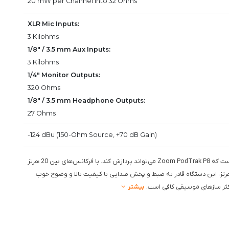
20 mW per Channel into 32 Ohms
XLR Mic Inputs:
3 Kilohms
1/8" / 3.5 mm Aux Inputs:
3 Kilohms
1/4" Monitor Outputs:
320 Ohms
1/8" / 3.5 mm Headphone Outputs:
27 Ohms
-124 dBu (150-Ohm Source, +70 dB Gain)
: این ویژگی نشان دهنده محدوده فرکانس‌هایی است که Zoom PodTrak P8 می‌تواند پردازش کند. با فرکانس‌های بین 20 هرتز
هرتز و دقت ±1 دسی بل در نرخ نمونه‌برداری 44.1 کیلوهرتز، این دستگاه قادر به ضبط و پخش صدایی با کیفیت بالا و وضوح خوب
کثر سازهای موسیقی کافی است.
بیشتر