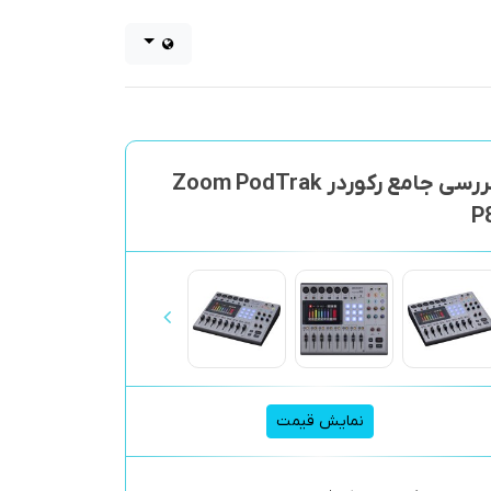
بررسی جامع رکوردر Zoom PodTrak
P
نمایش قیمت