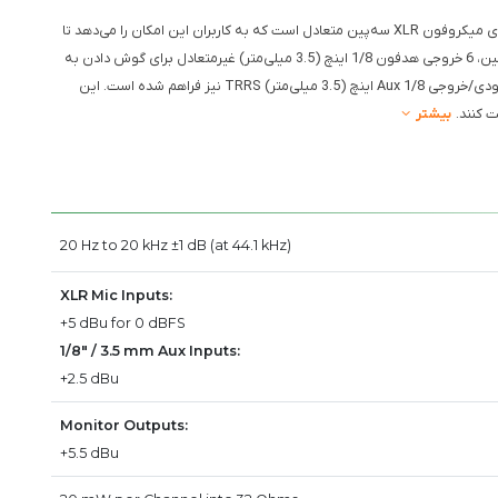
: Zoom PodTrak P8 دارای 6 ورودی میکروفون XLR سه‌پین متعادل است که به کاربران این امکان را می‌دهد تا
چندین میکروفون را به طور همزمان به دستگاه متصل کنند. همچنین، 6 خروجی هدفون 1/8 اینچ (3.5 میلی‌متر) غیرمتعادل برای گوش دادن به
صدا وجود دارد. دو خروجی مانیتور متعادل 1/4 اینچ TRS و یک ورودی/خروجی Aux 1/8 اینچ (3.5 میلی‌متر) TRRS نیز فراهم شده است. این
ت کنند.
بیشتر
20 Hz to 20 kHz ±1 dB (at 44.1 kHz)
XLR Mic Inputs:
+5 dBu for 0 dBFS
1/8" / 3.5 mm Aux Inputs:
+2.5 dBu
Monitor Outputs:
+5.5 dBu