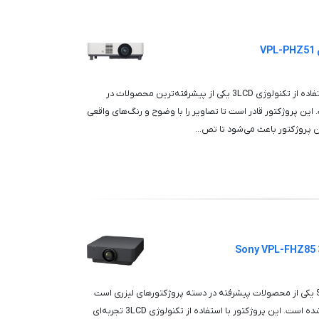
V
پروژکتور لیزری Sony VPL-PHZ51 با استفاده از تکنولوژی 3LCD یکی از پیشرفته‌ترین محصولات در
 این پروژکتور قادر است تا تصاویر را با وضوح و رنگ‌های واقعی
پروژکتور لیزری Sony VPL-FHZ85 3LCD یکی از محصولات پیشرفته در دسته پروژکتورهای لیزری است
که توسط شرکت سونی طراحی و تولید شده است. این پروژکتور با استفاده از تکنولوژی 3LCD تجربه‌ای