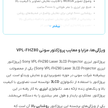
وضوح تصویر WUXGA با قابلیت نمایش تصاویر با کیفیت بالا
منبع نور لیزری با عمر طولانی تا ۲۰۰۰۰ ساعت
روشنایی ۸۰۰۰ لومن برای نمایش واضح در محیط‌های روشن
پشتیبانی از HDR برای نمایش تصاویر با دامنه دینامیکی بالا
نصب و راه‌اندازی آسان با قابلیت تغییر لنز
بیشتر
ویژگی‌ها، مزایا و معایب پروژکتور سونی VPL-FHZ80
پروژکتور لیزری Sony VPL-FHZ80 Laser 3LCD Projector (پروژکتور
لیزری Sony VPL-FHZ80 Laser 3LCD Projector) یکی از محصولات
پیشرفته شرکت سونی در حوزه تصویربرداری و نمایش ویدئو است. این
پروژکتور با استفاده از تکنولوژی
3LCD
توانسته است تصاویری با کیفیت
بالا و رنگ‌های زنده ارائه دهد. تکنولوژی
لیزری
به کار رفته در این
پروژکتور، عملکردی پایدار و طول عمر بیشتری را به دستگاه می‌بخشد.
یکی از ویژگی‌های برجسته این پروژکتور،
روشنایی بالا
آن است که