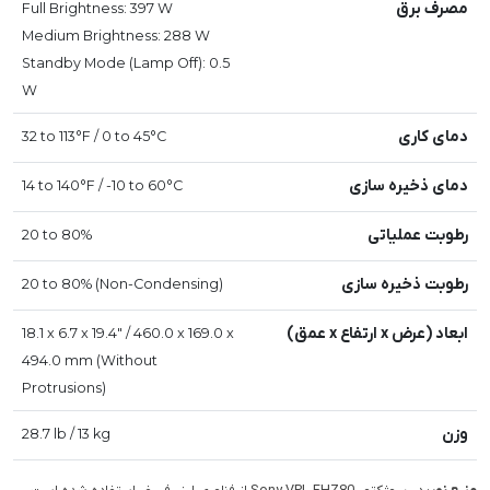
مصرف برق
Full Brightness: 397 W
Medium Brightness: 288 W
Standby Mode (Lamp Off): 0.5
W
دمای کاری
32 to 113°F / 0 to 45°C
دمای ذخیره سازی
14 to 140°F / -10 to 60°C
رطوبت عملیاتی
20 to 80%
رطوبت ذخیره سازی
20 to 80% (Non-Condensing)
ابعاد (عرض x ارتفاع x عمق)
18.1 x 6.7 x 19.4" / 460.0 x 169.0 x
494.0 mm (Without
Protrusions)
وزن
28.7 lb / 13 kg