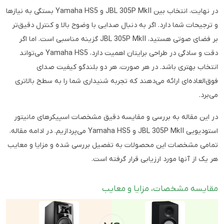
در نهایت، انتخاب بین JBL 305P MkII و Yamaha HS5 بستگی به نیازها
و ترجیحات شما دارد. اگر به دنبال صدایی با وضوح بالا و کنترل دقیق‌تر
بر فضای صوتی هستید، JBL 305P MkII گزینه مناسبی است. اما اگر
دقت و سادگی در طراحی برایتان اهمیت دارد، Yamaha HS5 می‌تواند
انتخاب بهتری باشد. در هر صورت، هر دو بلندگو کیفیت صدای
فوق‌العاده‌ای ارائه می‌دهند که تجربه شنیداری شما را به سطح بالاتری
می‌برد.
در این مقاله به بررسی و مقایسه دقیق مشخصات اسپیکرهای مانیتور
استودیویی JBL 305P MkII و Yamaha HS5 می‌پردازیم. در ادامه مقاله،
تمامی مشخصات این محصولات به تفصیل بررسی شده و مزایا و معایب
هر یک از آنها مورد ارزیابی قرار گرفته است.
مقایسه مشخصات، مزایا و معایب