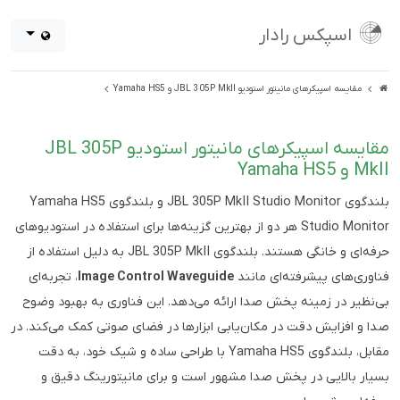
اسپکس رادار
مقایسه اسپیکرهای مانیتور استودیو JBL 305P MkII و Yamaha HS5
مقایسه اسپیکرهای مانیتور استودیو JBL 305P
MkII و Yamaha HS5
بلندگوی JBL 305P MkII Studio Monitor و بلندگوی Yamaha HS5
Studio Monitor هر دو از بهترین گزینه‌ها برای استفاده در استودیوهای
حرفه‌ای و خانگی هستند. بلندگوی JBL 305P MkII به دلیل استفاده از
فناوری‌های پیشرفته‌ای مانند
Image Control Waveguide
، تجربه‌ای
بی‌نظیر در زمینه پخش صدا ارائه می‌دهد. این فناوری به بهبود وضوح
صدا و افزایش دقت در مکان‌یابی ابزارها در فضای صوتی کمک می‌کند. در
مقابل، بلندگوی Yamaha HS5 با طراحی ساده و شیک خود، به دقت
بسیار بالایی در پخش صدا مشهور است و برای مانیتورینگ دقیق و