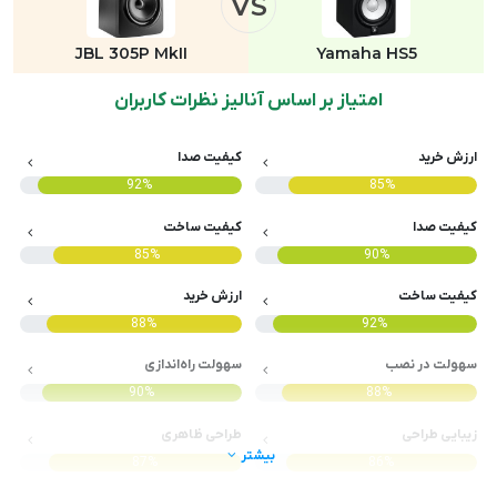
VS
JBL 305P MkII
Yamaha HS5
امتیاز بر اساس آنالیز نظرات کاربران
ارزش خرید
کیفیت صدا
92%
85%
کیفیت صدا
کیفیت ساخت
85%
90%
کیفیت ساخت
ارزش خرید
88%
92%
سهولت در نصب
سهولت راه‌اندازی
90%
88%
زیبایی طراحی
طراحی ظاهری
بیشتر
87%
86%