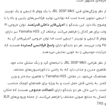
حرفه‌ای مشهور است.
از نظر ویژگی‌های فنی، JBL 305P MkII با یک ووفر ۵ اینچی و یک توییتر
۱ اینچی تجهیز شده است که توانایی تولید فرکانس‌های پایین و بالا را با
وضوح بالا دارد. این بلندگو با
آمپلی‌فایر داخلی قدرتمند
، توان خروجی ۴۱
وات برای هر کانال را فراهم می‌کند. برخلاف آن، Yamaha HS5 نیز دارای
ووفر ۵ اینچی و توییتر ۱ اینچی است اما توان خروجی آمپلی‌فایر آن به
۴۵ وات می‌رسد. هر دو بلندگو دارای
پاسخ فرکانسی گسترده
هستند که
جزئیات موسیقی را به خوبی نمایش می‌دهند.
از نظر طراحی، JBL 305P MkII با لبه‌های گرد و رنگ مشکی مات خود،
ظاهری مدرن و جذاب دارد که به راحتی با دکوراسیون‌های مختلف
هماهنگ می‌شود. در مقابل، Yamaha HS5 با ظاهری ساده‌تر و وزن
کمتر، به راحتی قابل حمل است و به ویژه برای فضاهای کوچک مناسب
است. با این حال، هر دو بلندگو دارای
اتصالات متنوع
ی هستند که امکان
اتصال به منابع صوتی مختلف را فراهم می‌کنند، از جمله ورودی‌های XLR
و TRS.