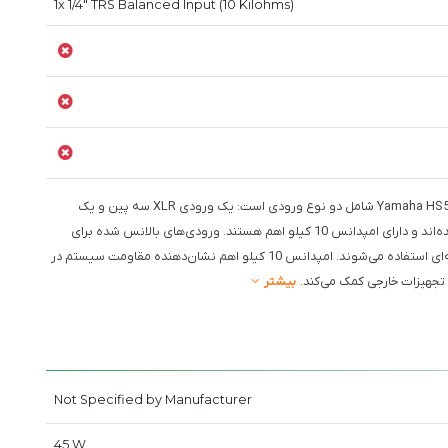
1x 1/4" TRS Balanced Input (10 Kilohms)
برای Yamaha HS5 Powered Studio Monitor شامل دو نوع ورودی است: یک ورودی XLR سه پین و یک
ورودی 1/4 اینچ TRS، که هر دو به صورت بالانس شده طراحی شده‌اند و دارای امپدانس 10 کیلو اهم هستند. ورودی‌های بالانس شده برای
کاهش نویز و تداخل الکترومغناطیسی در سیستم‌های صوتی حرفه‌ای استفاده می‌شوند. امپدانس 10 کیلو اهم نشان‌دهنده مقاومت سیستم در
ا تجهیزات خارجی کمک می‌کند.
بیشتر
Not Specified by Manufacturer
45 W