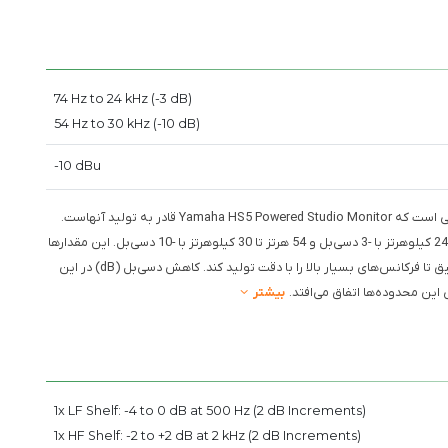
74 Hz to 24 kHz (-3 dB)
54 Hz to 30 kHz (-10 dB)
-10 dBu
: این مشخصه نشان دهنده گستره فرکانس‌هایی است که Yamaha HS5 Powered Studio Monitor قادر به تولید آنهاست.
محدوده فرکانسی به دو مقدار مختلف ارائه شده است: 74 هرتز تا 24 کیلوهرتز با -3 دسی‌بل و 54 هرتز تا 30 کیلوهرتز با -10 دسی‌بل. این مقدارها
نشان می‌دهند که این مانیتور می‌تواند صداهایی از بیس‌های عمیق تا فرکانس‌های بسیار بالا را با دقت تولید کند. کاهش دسی‌بل (dB) در این
ین محدوده‌ها اتفاق می‌افتد.
بیشتر
1x LF Shelf: -4 to 0 dB at 500 Hz (2 dB Increments)
1x HF Shelf: -2 to +2 dB at 2 kHz (2 dB Increments)