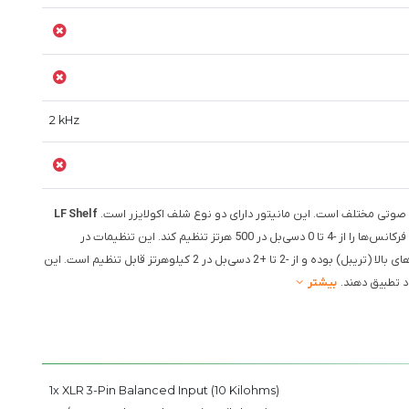
2 kHz
LF Shelf
برای تنظیم فرکانس‌های پایین (باس) استفاده می‌شود و می‌تواند فرکانس‌ها را از -4 تا 0 دسی‌بل در 500 هرتز تنظیم کند. این تنظیمات در
برای فرکانس‌های بالا (تریبل) بوده و از -2 تا +2 دسی‌بل در 2 کیلوهرتز قابل تنظیم است. این
د تطبیق دهند.
بیشتر
1x XLR 3-Pin Balanced Input (10 Kilohms)