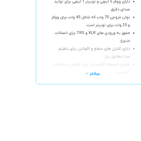
دارای ووفر 5 اینچی و توییتر 1 اینچی برای تولید
صدای دقیق.
توان خروجی 70 وات که شامل 45 وات برای ووفر
و 25 وات برای توییتر است.
مجهز به ورودی های XLR و TRS برای اتصالات
متنوع.
دارای کنترل های سطح و اکولایزر برای تنظیم
صدا مطابق نیاز.
طراحی محفظه آکوستیک برای کاهش ارتعاشات
ناخواسته.
بیشتر