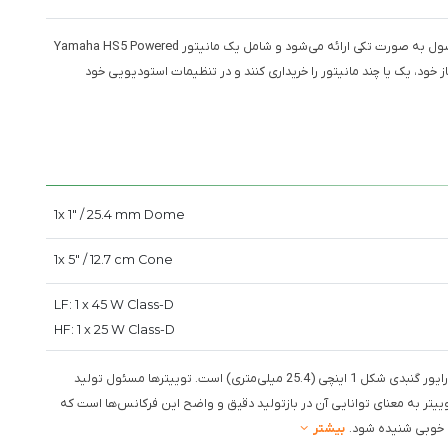
: این ویژگی نشان می‌دهد که این محصول به صورت تکی ارائه می‌شود و شامل یک مانیتور Yamaha HS5 Powered
 اساس نیاز خود، یک یا چند مانیتور را خریداری کنند و در تنظیمات استودیویی خود
1x 1" / 25.4 mm Dome
1x 5" / 12.7 cm Cone
LF: 1 x 45 W Class-D
HF: 1 x 25 W Class-D
: در Yamaha HS5 Powered Studio Monitor، توییتر یک درایور گنبدی شکل 1 اینچی (25.4 میلی‌متری) است. توییترها مسئول تولید
داهای تیز و زیر هستند. اندازه 1 اینچی این توییتر به معنای توانایی آن در بازتولید دقیق و واضح این فرکانس‌ها است که
 خوبی شنیده شود.
بیشتر