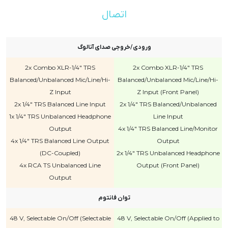
اتصال
ورودی/خروجی صدای آنالوگ
2x Combo XLR-1/4" TRS
2x Combo XLR-1/4" TRS
Balanced/Unbalanced Mic/Line/Hi-
Balanced/Unbalanced Mic/Line/Hi-
Z Input
Z Input (Front Panel)
2x 1/4" TRS Balanced Line Input
2x 1/4" TRS Balanced/Unbalanced
1x 1/4" TRS Unbalanced Headphone
Line Input
Output
4x 1/4" TRS Balanced Line/Monitor
4x 1/4" TRS Balanced Line Output
Output
(DC-Coupled)
2x 1/4" TRS Unbalanced Headphone
4x RCA TS Unbalanced Line
Output (Front Panel)
Output
توان فانتوم
48 V, Selectable On/Off (Selectable
48 V, Selectable On/Off (Applied to