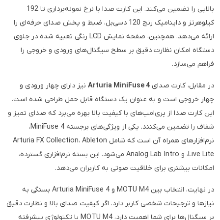
بالایی را تضمین می‌کند. این کارت صدا با نرخ نمونه‌برداری تا 192
کیلوهرتز و داینامیک رنج 120 دسی‌بل، ضبط و پخش صدای حرفه‌ای را
ارائه می‌دهد. همچنین، صفحه نمایش LCD رنگی تعبیه شده در جلوی
دستگاه امکان نظارت دقیق بر سطح سیگنال‌های ورودی و خروجی را
فراهم می‌سازد.
در مقابل، کارت صدای
Arturia MiniFuse 4
نیز دارای چهار ورودی و
چهار خروجی است و به عنوان یک دستگاه قابل حمل طراحی شده است.
این کارت صدا از پری‌امپ‌های با کیفیت بالا بهره می‌برد که صدای تمیز و
شفاف را تضمین می‌کنند. یکی از ویژگی‌های برجسته MiniFuse 4،
نرم‌افزارهای همراه آن است که شامل Arturia FX Collection، Ableton
Live Lite، و Analog Lab Intro می‌شود. این بسته نرم‌افزاری گسترده،
امکانات بیشتری برای خلاقیت صوتی به کاربران می‌دهد.
در نهایت، انتخاب بین MOTU M4 و Arturia MiniFuse 4 بستگی به
نیازها و ترجیحات شخصی کاربر دارد. اگر کیفیت صدای بالا و نظارت دقیق
بر سیگنال‌ها برای شما اهمیت دارد، MOTU M4 با تکنولوژی پیشرفته