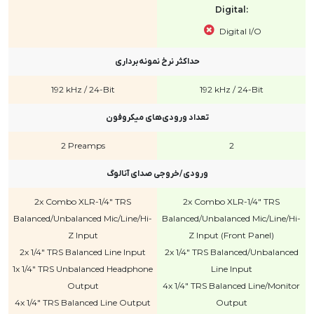
Digital:
Digital I/O
حداکثر نرخ نمونه‌برداری
192 kHz / 24-Bit
192 kHz / 24-Bit
تعداد ورودی‌های میکروفون
2 Preamps
2
ورودی/خروجی صدای آنالوگ
2x Combo XLR-1/4" TRS
2x Combo XLR-1/4" TRS
Balanced/Unbalanced Mic/Line/Hi-
Balanced/Unbalanced Mic/Line/Hi-
Z Input
Z Input (Front Panel)
2x 1/4" TRS Balanced Line Input
2x 1/4" TRS Balanced/Unbalanced
1x 1/4" TRS Unbalanced Headphone
Line Input
Output
4x 1/4" TRS Balanced Line/Monitor
4x 1/4" TRS Balanced Line Output
Output