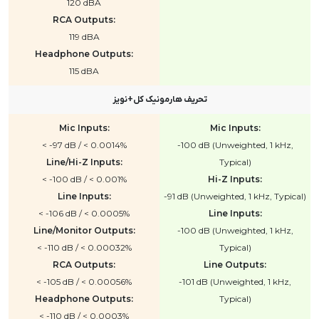
120 dBA
RCA Outputs:
119 dBA
Headphone Outputs:
115 dBA
تحریف هارمونیک کل+نویز
Mic Inputs:
Mic Inputs:
< -97 dB / < 0.0014%
-100 dB (Unweighted, 1 kHz,
Line/Hi-Z Inputs:
Typical)
< -100 dB / < 0.001%
Hi-Z Inputs:
Line Inputs:
-91 dB (Unweighted, 1 kHz, Typical)
< -106 dB / < 0.0005%
Line Inputs:
Line/Monitor Outputs:
-100 dB (Unweighted, 1 kHz,
< -110 dB / < 0.00032%
Typical)
RCA Outputs:
Line Outputs:
< -105 dB / < 0.00056%
-101 dB (Unweighted, 1 kHz,
Headphone Outputs:
Typical)
< -110 dB / < 0.0003%