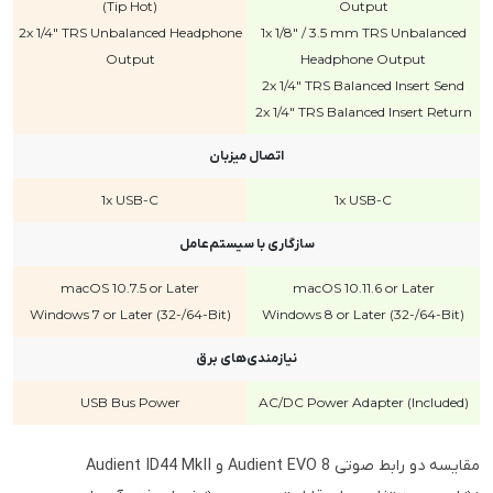
(Tip Hot)
Output
2x 1/4" TRS Unbalanced Headphone
1x 1/8" / 3.5 mm TRS Unbalanced
Output
Headphone Output
2x 1/4" TRS Balanced Insert Send
2x 1/4" TRS Balanced Insert Return
اتصال میزبان
1x USB-C
1x USB-C
سازگاری با سیستم‌عامل
macOS 10.7.5 or Later
macOS 10.11.6 or Later
Windows 7 or Later (32-/64-Bit)
Windows 8 or Later (32-/64-Bit)
نیازمندی‌های برق
USB Bus Power
AC/DC Power Adapter (Included)
مقایسه دو رابط صوتی Audient EVO 8 و Audient ID44 MkII