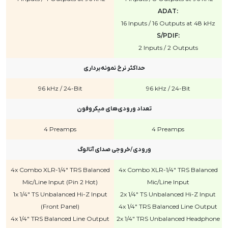
ADAT:
16 Inputs / 16 Outputs at 48 kHz
S/PDIF:
2 Inputs / 2 Outputs
حداکثر نرخ نمونه‌برداری
96 kHz / 24-Bit
96 kHz / 24-Bit
تعداد ورودی‌های میکروفون
4 Preamps
4 Preamps
ورودی/خروجی صدای آنالوگ
4x Combo XLR-1/4" TRS Balanced
4x Combo XLR-1/4" TRS Balanced
Mic/Line Input (Pin 2 Hot)
Mic/Line Input
1x 1/4" TS Unbalanced Hi-Z Input
2x 1/4" TS Unbalanced Hi-Z Input
(Front Panel)
4x 1/4" TRS Balanced Line Output
4x 1/4" TRS Balanced Line Output
2x 1/4" TRS Unbalanced Headphone