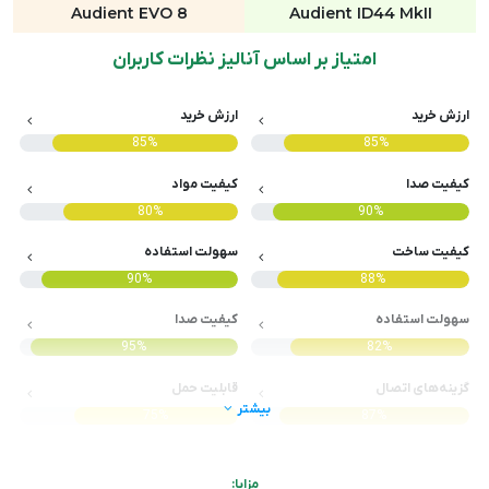
Audient EVO 8
Audient ID44 MkII
امتیاز بر اساس آنالیز نظرات کاربران
ارزش خرید
ارزش خرید
85%
85%
کیفیت صدا
کیفیت مواد
80%
90%
کیفیت ساخت
سهولت استفاده
90%
88%
سهولت استفاده
کیفیت صدا
95%
82%
گزینه‌های اتصال
قابلیت حمل
بیشتر
75%
87%
مزایا: