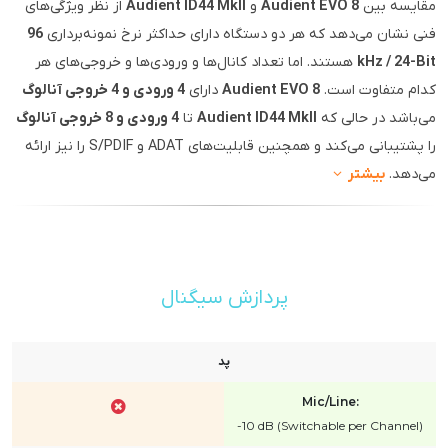
مقایسه بین
Audient EVO 8
و
Audient ID44 MkII
از نظر ویژگی‌های
فنی نشان می‌دهد که هر دو دستگاه دارای حداکثر نرخ نمونه‌برداری
96
kHz / 24-Bit
هستند. اما تعداد کانال‌ها و ورودی‌ها و خروجی‌های هر
کدام متفاوت است.
Audient EVO 8
دارای
4 ورودی و 4 خروجی آنالوگ
می‌باشد در حالی که
Audient ID44 MkII
تا
4 ورودی و 8 خروجی آنالوگ
را پشتیبانی می‌کند و همچنین قابلیت‌های ADAT و S/PDIF را نیز ارائه
می‌دهد.
بیشتر
پردازش سیگنال
پد
Mic/Line:
-10 dB (Switchable per Channel)