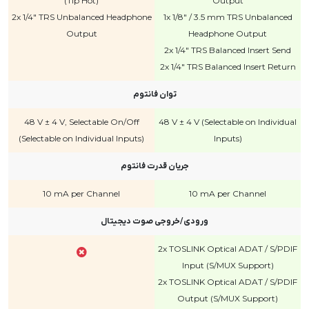
(Tip Hot)
Output
2x 1/4" TRS Unbalanced Headphone
1x 1/8" / 3.5 mm TRS Unbalanced
Output
Headphone Output
2x 1/4" TRS Balanced Insert Send
2x 1/4" TRS Balanced Insert Return
توان فانتوم
48 V ± 4 V, Selectable On/Off
48 V ± 4 V (Selectable on Individual
(Selectable on Individual Inputs)
Inputs)
جریان قدرت فانتوم
10 mA per Channel
10 mA per Channel
ورودی/خروجی صوت دیجیتال
2x TOSLINK Optical ADAT / S/PDIF
Input (S/MUX Support)
2x TOSLINK Optical ADAT / S/PDIF
Output (S/MUX Support)