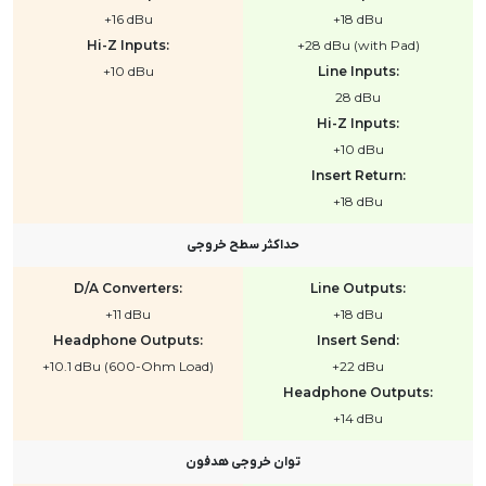
+16 dBu
+18 dBu
Hi-Z Inputs:
+28 dBu (with Pad)
+10 dBu
Line Inputs:
28 dBu
Hi-Z Inputs:
+10 dBu
Insert Return:
+18 dBu
حداکثر سطح خروجی
D/A Converters:
Line Outputs:
+11 dBu
+18 dBu
Headphone Outputs:
Insert Send:
+10.1 dBu (600-Ohm Load)
+22 dBu
Headphone Outputs:
+14 dBu
توان خروجی هدفون