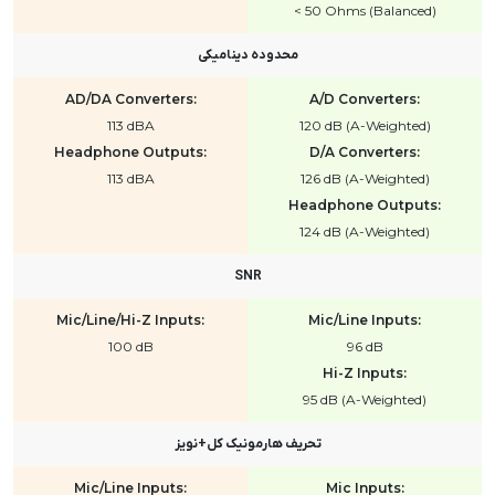
< 50 Ohms (Balanced)
محدوده دینامیکی
AD/DA Converters:
A/D Converters:
113 dBA
120 dB (A-Weighted)
Headphone Outputs:
D/A Converters:
113 dBA
126 dB (A-Weighted)
Headphone Outputs:
124 dB (A-Weighted)
SNR
Mic/Line/Hi-Z Inputs:
Mic/Line Inputs:
100 dB
96 dB
Hi-Z Inputs:
95 dB (A-Weighted)
تحریف هارمونیک کل+نویز
Mic/Line Inputs:
Mic Inputs: