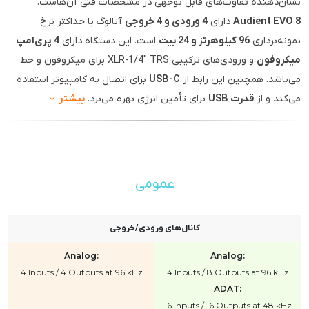
نشان‌دهنده تفاوت‌های قابل توجهی در مشخصات فنی آن‌هاست.
Audient EVO 8
دارای
4 ورودی و 4 خروجی
آنالوگ با حداکثر نرخ
نمونه‌برداری
96 کیلوهرتز و 24 بیت
است. این دستگاه دارای
4 پری‌امپ
میکروفون
و ورودی‌های ترکیبی XLR-1/4" TRS برای میکروفون و خط
می‌باشد. همچنین این رابط از
USB-C
برای اتصال به کامپیوتر استفاده
می‌کند و از
قدرت USB
برای تأمین انرژی بهره می‌برد.
بیشتر
عمومی
کانال‌های ورودی/خروجی
Analog:
Analog:
4 Inputs / 4 Outputs at 96 kHz
4 Inputs / 8 Outputs at 96 kHz
ADAT:
16 Inputs / 16 Outputs at 48 kHz