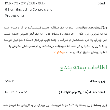
ابعاد
10.9 x 7.5 x 2.7" / 27.6 x 19.1 x
6.9 cm (Including Controls and
Protrusions)
ویژگی‌های ضد سرقت
: در اینجا به یک شکاف امنیتی کینسینگتون اشاره شده است
که به کاربران این امکان را می‌دهد تا دستگاه خود را به یک قفل امنیتی متصل کنند.
این ویژگی به طرز چشمگیری از سرقت یا جابه‌جایی غیرمجاز دستگاه جلوگیری می‌کند
و به کاربران اطمینان می‌دهد که تجهیزات ارزشمندشان در محیط‌های عمومی یا
استودیوهای شلوغ در امان است.
بیشتر
اطلاعات بسته بندی
وزن بسته
5.74 lb
ابعاد جعبه (طولxعرضxارتفاع)
14.5 x 9.5 x 4.5"
وزن بسته
: وزن بسته به 5.74 پوند می‌رسد. این ویژگی برای کاربرانی که می‌خواهند