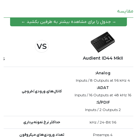
دکمه چرخشی مانیتور در پنل جلویی تنظیم کنید.
Audient ID44 MkII متصل کنید. سپس در نرم‌افزار Mixer ID
مقایسه
ورودی‌های ADAT را تنظیم و فعال کنید تا بتوانید از ورودی‌های
دیجیتال استفاده کنید.
→ جدول را برای مشاهده بیشتر به طرفین بکشید ←
VS
Audient ID44 MkII
FS
Analog:
4 Inputs / 8 Outputs at 96 kHz
ADAT:
کانال‌های ورودی/خروجی
16 Inputs / 16 Outputs at 48 kHz
S/PDIF:
2 Inputs / 2 Outputs
96 kHz / 24-Bit
حداکثر نرخ نمونه‌برداری
4 Preamps
تعداد ورودی‌های میکروفون