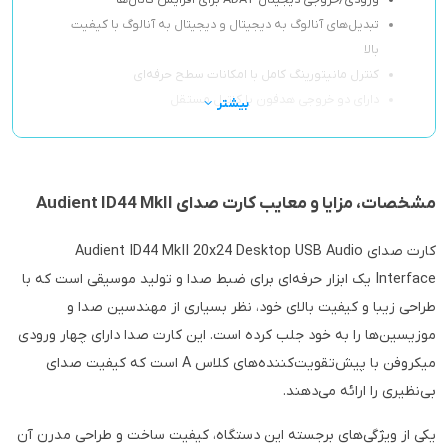
ورودی/خروجی دیجیتال ADAT برای افزایش کانال‌ها
تبدیل‌های آنالوگ به دیجیتال و دیجیتال به آنالوگ با کیفیت
بالا
کنترل مانیتورینگ کامل با امکانات سطح حرفه‌ای
دارای دو خروجی هدفون با کنترل مستقل
بیشتر
مشخصات، مزایا و معایب کارت صدای Audient ID44 MkII
کارت صدای Audient ID44 MkII 20x24 Desktop USB Audio
Interface یک ابزار حرفه‌ای برای ضبط صدا و تولید موسیقی است که با
طراحی زیبا و کیفیت بالای خود، نظر بسیاری از مهندسین صدا و
موزیسین‌ها را به خود جلب کرده است. این کارت صدا دارای چهار ورودی
میکروفن با پیش‌تقویت‌کننده‌های کلاس A است که کیفیت صدای
بی‌نظیری را ارائه می‌دهند.
یکی از ویژگی‌های برجسته این دستگاه، کیفیت ساخت و طراحی مدرن آن