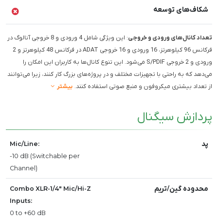
شکاف‌های توسعه
تعداد کانال‌های ورودی و خروجی
: این ویژگی شامل 4 ورودی و 8 خروجی آنالوگ در
فرکانس 96 کیلوهرتز، 16 ورودی و 16 خروجی ADAT در فرکانس 48 کیلوهرتز و 2
ورودی و 2 خروجی S/PDIF می‌شود. این تنوع کانال‌ها به کاربران این امکان را
می‌دهد که به راحتی با تجهیزات مختلف و در پروژه‌های بزرگ کار کنند، زیرا می‌توانند
از تعداد بیشتری میکروفون و منبع صوتی استفاده کنند.
بیشتر
پردازش سیگنال
پد
Mic/Line:
-10 dB (Switchable per
Channel)
محدوده گین/تریم
Combo XLR-1/4" Mic/Hi-Z
Inputs:
0 to +60 dB