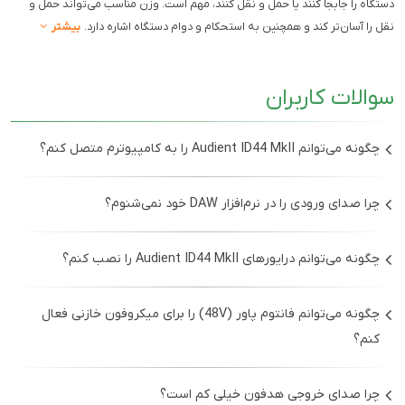
دستگاه را جابجا کنند یا حمل و نقل کنند، مهم است. وزن مناسب می‌تواند حمل و
نقل را آسان‌تر کند و همچنین به استحکام و دوام دستگاه اشاره دارد.
بیشتر
سوالات کاربران
چگونه می‌توانم Audient ID44 MkII را به کامپیوترم متصل کنم؟
ابتدا کابل USB را به پورت USB-C در پشت دستگاه Audient
چرا صدای ورودی را در نرم‌افزار DAW خود نمی‌شنوم؟
ID44 MkII وصل کنید. سپس انتهای دیگر کابل USB را به پورت
USB کامپیوتر خود متصل کنید. مطمئن شوید که کامپیوتر
ابتدا مطمئن شوید که Audient ID44 MkII به عنوان دستگاه
چگونه می‌توانم درایورهای Audient ID44 MkII را نصب کنم؟
دستگاه را شناسایی کرده و درایورهای مورد نیاز نصب شده‌اند.
ورودی و خروجی در تنظیمات صوتی نرم‌افزار DAW شما انتخاب
شده است. سپس سطح صدای ورودی و خروجی را بررسی کنید و
به وب‌سایت رسمی Audient بروید و به بخش پشتیبانی مراجعه
چگونه می‌توانم فانتوم پاور (48V) را برای میکروفون خازنی فعال
مطمئن شوید که میکروفون یا ساز به درستی به ورودی‌های
کنید. در آنجا درایورهای مخصوص سیستم‌عامل خود را دانلود
کنم؟
دستگاه متصل شده‌اند.
کرده و بر روی کامپیوتر خود نصب کنید. پس از نصب، کامپیوتر
خود را راه‌اندازی مجدد کنید.
برای فعال‌کردن فانتوم پاور، دکمه 48V را بر روی پنل جلویی
چرا صدای خروجی هدفون خیلی کم است؟