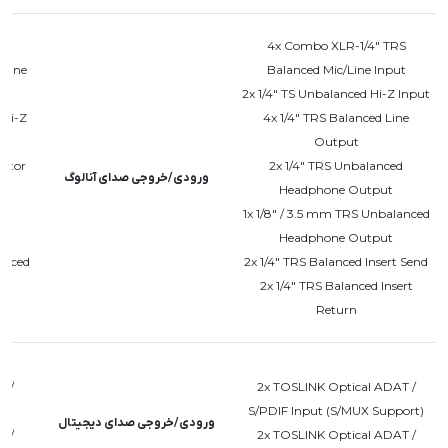
4x Combo XLR-1/4" TRS
/Line
Balanced Mic/Line Input
2x 1/4" TS Unbalanced Hi-Z Input
/Hi-Z
4x 1/4" TRS Balanced Line
Output
nitor
2x 1/4" TRS Unbalanced
ورودی/خروجی صدای آنالوگ
Headphone Output
d
1x 1/8" / 3.5 mm TRS Unbalanced
Headphone Output
anced
2x 1/4" TRS Balanced Insert Send
2x 1/4" TRS Balanced Insert
Return
T /
2x TOSLINK Optical ADAT /
S/PDIF Input (S/MUX Support)
ورودی/خروجی صدای دیجیتال
T /
2x TOSLINK Optical ADAT /