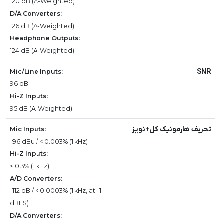
120 dB (A-Weighted)
D/A Converters:
126 dB (A-Weighted)
Headphone Outputs:
124 dB (A-Weighted)
SNR
Mic/Line Inputs:
96 dB
Hi-Z Inputs:
95 dB (A-Weighted)
تحریف هارمونیک کل+نویز
Mic Inputs:
-96 dBu / < 0.003% (1 kHz)
Hi-Z Inputs:
< 0.3% (1 kHz)
A/D Converters:
-112 dB / < 0.0003% (1 kHz, at -1
dBFS)
D/A Converters: