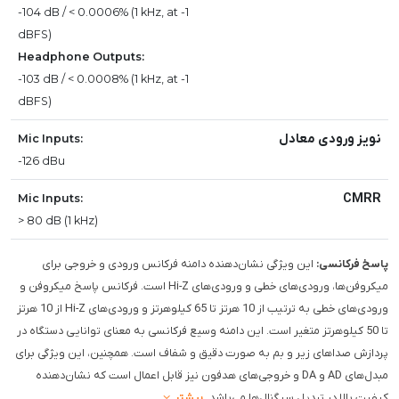
-104 dB / < 0.0006% (1 kHz, at -1
dBFS)
Headphone Outputs:
-103 dB / < 0.0008% (1 kHz, at -1
dBFS)
نویز ورودی معادل
Mic Inputs:
-126 dBu
CMRR
Mic Inputs:
> 80 dB (1 kHz)
پاسخ فرکانسی:
این ویژگی نشان‌دهنده دامنه فرکانس ورودی و خروجی برای
میکروفن‌ها، ورودی‌های خطی و ورودی‌های Hi-Z است. فرکانس پاسخ میکروفن و
ورودی‌های خطی به ترتیب از 10 هرتز تا 65 کیلوهرتز و ورودی‌های Hi-Z از 10 هرتز
تا 50 کیلوهرتز متغیر است. این دامنه وسیع فرکانسی به معنای توانایی دستگاه در
پردازش صداهای زیر و بم به صورت دقیق و شفاف است. همچنین، این ویژگی برای
مبدل‌های AD و DA و خروجی‌های هدفون نیز قابل اعمال است که نشان‌دهنده
کیفیت بالا در تبدیل سیگنال‌ها می‌باشد.
بیشتر