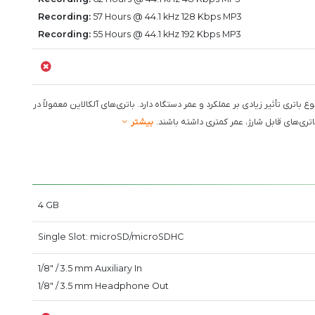
Recording:
57 Hours @ 44.1 kHz 128 Kbps MP3
Recording:
55 Hours @ 44.1 kHz 192 Kbps MP3
آلکالاین AAA استفاده می‌کند. نوع باتری تأثیر زیادی بر عملکرد و عمر دستگاه دارد. باتری‌های آلکالاین معمولاً در
ی‌های قابل شارژ، عمر کمتری داشته باشند.
بیشتر
4 GB
Single Slot: microSD/microSDHC
1/8" / 3.5 mm Auxiliary In
1/8" / 3.5 mm Headphone Out