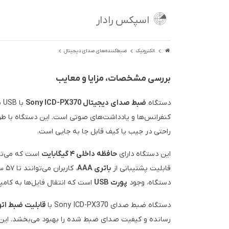
اسپکس رادار
الکترونیک
ضبط‌کننده‌های صدای دیجیتال
بررسی مشخصات، مزایا و معایب
دستگاه
ضبط صدای دیجیتال Sony ICD-PX370
با
کنفرانس‌ها و یادداشت‌های صوتی است. این دستگاه با طر
راحتی در جیب یا کیف قابل جا به جایی است.
این دستگاه دارای
حافظه داخلی ۴ گیگابایت
قابلیت پشتیبانی از
باتری AAA
، ک
دستگاه، وجود
پورت USB
است که انتقال فایل‌ها به کامپی
دستگاه ضبط صدای Sony ICD-PX370 با
قابلیت ضبط ات
رسانده و کیفیت صدای ضبط شده را بهبود می‌بخشد. این