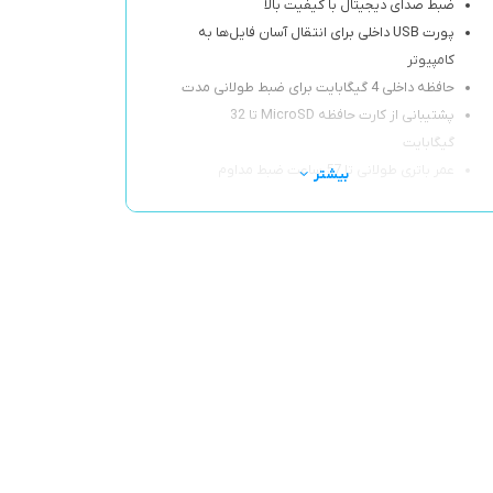
ضبط صدای دیجیتال با کیفیت بالا
پورت USB داخلی برای انتقال آسان فایل‌ها به
کامپیوتر
حافظه داخلی 4 گیگابایت برای ضبط طولانی مدت
پشتیبانی از کارت حافظه MicroSD تا 32
گیگابایت
عمر باتری طولانی تا 57 ساعت ضبط مداوم
بیشتر