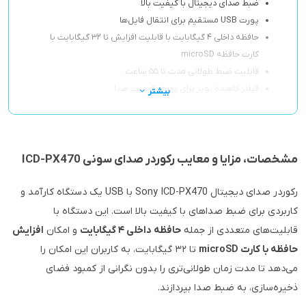
ضبط صدای دیجیتال با کیفیت بالا
پورت USB مستقیم برای انتقال فایل‌ها
حافظه داخلی ۴ گیگابایت با قابلیت افزایش تا ۳۲ گیگابایت با
کارت حافظه microSD
قابلیت ضبط طولانی مدت تا ۵۵ ساعت
فیلتر کاهنده نویز برای بهبود کیفیت صدا
بیشتر
مشخصات، مزایا و معایب رکوردر صدای سونی ICD-PX470
رکوردر صدای دیجیتال Sony ICD-PX470 با USB یک دستگاه کارآمد و
کاربردی برای ضبط صداهای با کیفیت بالا است. این دستگاه با
قابلیت‌های متعددی از جمله
حافظه داخلی ۴ گیگابایت
و امکان
افزایش
حافظه با کارت microSD
تا ۳۲ گیگابایت، به کاربران این امکان را
می‌دهد تا مدت زمان طولانی‌تری را بدون نگرانی از کمبود فضای
ذخیره‌سازی، به ضبط صدا بپردازند.