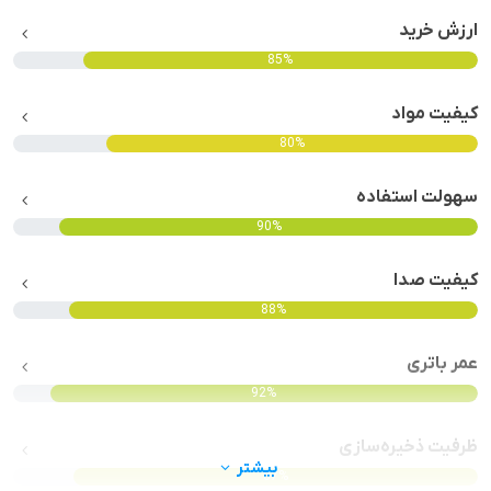
ارزش خرید
85%
کیفیت مواد
80%
سهولت استفاده
90%
کیفیت صدا
88%
عمر باتری
92%
ظرفیت ذخیره‌سازی
بیشتر
87%