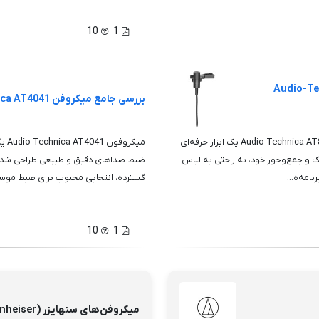
10
1
یر اومنی‌دایرکشنال Audio-Technica
بررسی جامع میکروفن Audio-Technica AT4041
میکروفون یقه‌ای Audio-Technica AT803B Omnidirectional Condenser Lavalier یک ابزار حرفه‌ای
میک
 و جمع‌وجور خود، به راحتی به لباس
ضبط صداهای دقیق و طبیعی طراحی شده 
امه‌ه...
گسترده، انتخابی محبوب برای ضبط موسی
10
1
میکروفن‌های سنهایزر (Sennheiser)