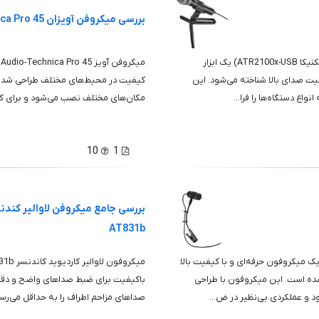
بررسی میکروفن آویزان Audio-Technica Pro 45
میکروفون دینامیک Audio-Technica ATR2100x-USB (اودیو-تکنیکا ATR2100x-USB) یک ابزار
م
یت صدای بالا شناخته می‌شود. این
کیفیت در محیط‌های مختلف طراحی شده ا
مکان‌های مختلف نصب می‌شود و برای کار
10
1
AT831b
کروفون Audio-Technica Pro 35 Instrument Microphone یک میکروفون حرفه‌ای و با کیفیت بالا
ه است. این میکروفون با طراحی
باکیفیت برای ضبط صداهای واضح و دقیق
و عملکردی بی‌نظیر در ض...
صداهای مزاحم اطراف را به حداقل می‌رسان