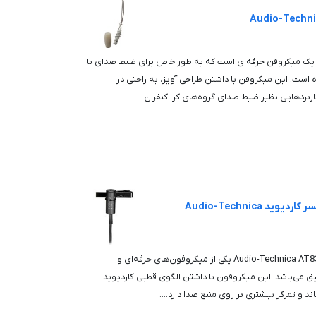
یکروفن آویز Audio-Technica Pro 45 یک میکروفن حرفه‌ای است که به طور خاص برای ضبط صدای با
ست. این میکروفن با داشتن طراحی آویز، به راحتی در
بردهایی نظیر ضبط صدای گروه‌های کر، کنفران...
بررسی جامع میکروفن لاوالیر کندنسر کاردیوید Audio-Technica
میکروفون لاوالیر کاردیوید کاندنسر Audio-Technica AT831b یکی از میکروفون‌های حرفه‌ای و
 می‌باشد. این میکروفون با داشتن الگوی قطبی کاردیوید،
د و تمرکز بیشتری بر روی منبع صدا دارد....